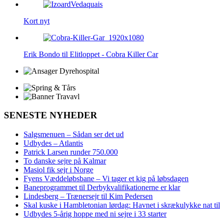
Kort nyt
Erik Bondo til Elitloppet - Cobra Killer Car
SENESTE NYHEDER
Salgsmenuen – Sådan ser det ud
Udbydes – Atlantis
Patrick Larsen runder 750.000
To danske sejre på Kalmar
Masiol fik sejr i Norge
Fyens Væddeløbsbane – Vi tager et kig på løbsdagen
Baneprogrammet til Derbykvalifikationerne er klar
Lindesberg – Trænersejr til Kim Pedersen
Skal kuske i Hambletonian lørdag: Havnet i skrækulykke nat til
Udbydes 5‑årig hoppe med ni sejre i 33 starter