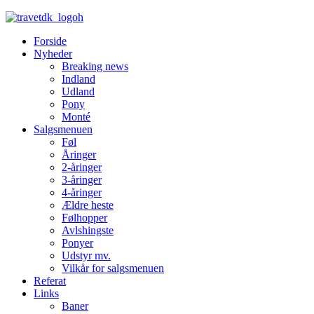
Forside
Nyheder
Breaking news
Indland
Udland
Pony
Monté
Salgsmenuen
Føl
Åringer
2-åringer
3-åringer
4-åringer
Ældre heste
Følhopper
Avlshingste
Ponyer
Udstyr mv.
Vilkår for salgsmenuen
Referat
Links
Baner