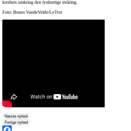
kredsen omkring den lynhurtige treåring.
Foto: Bruno VandeVelde/LeTrot
Næste nyhed
Forrige nyhed