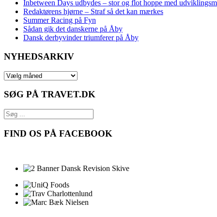
Inbetween Days udbydes – stor og flot hoppe med udviklingsm
Redaktørens hjørne – Straf så det kan mærkes
Summer Racing på Fyn
Sådan gik det danskerne på Åby
Dansk derbyvinder triumferer på Åby
NYHEDSARKIV
NYHEDSARKIV
SØG PÅ TRAVET.DK
FIND OS PÅ FACEBOOK