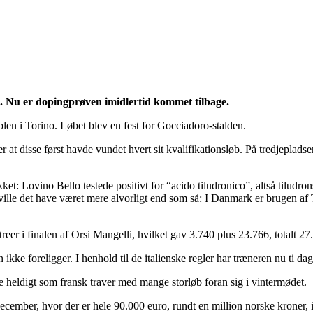
ig. Nu er dopingprøven imidlertid kommet tilbage.
len i Torino. Løbet blev en fest for Gocciadoro-stalden.
at disse først havde vundet hvert sit kvalifikationsløb. På tredjepladse
et: Lovino Bello testede positivt for “acido tiludronico”, altså tiludron
le det have været mere alvorligt end som så: I Danmark er brugen af Til
reer i finalen af Orsi Mangelli, hvilket gav 3.740 plus 23.766, totalt 27
ven ikke foreligger. I henhold til de italienske regler har træneren nu ti d
e heldigt som fransk traver med mange storløb foran sig i vintermødet.
december, hvor der er hele 90.000 euro, rundt en million norske kroner, 