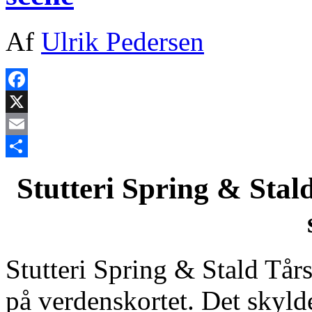
Af
Ulrik Pedersen
Facebook
X
Email
Share
Stutteri Spring & Stal
Stutteri Spring & Stald Tårs
på verdenskortet. Det skyld