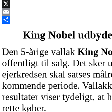
Facebook
X
Email
Share
King Nobel udbydes 
Den 5‑årige vallak
King No
offentligt til salg. Det sker
ejerkredsen skal satses målr
kommende periode. Vallakken
resultater viser tydeligt, at
rette køber.