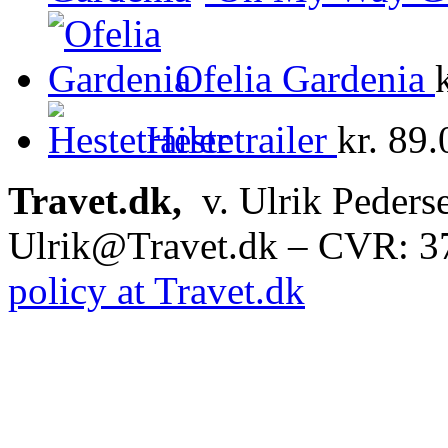
Ofelia Gardenia
Hestetrailer
kr.
89.
Travet.dk,
v. Ulrik Peders
Ulrik@Travet.dk – CVR: 
policy at Travet.dk