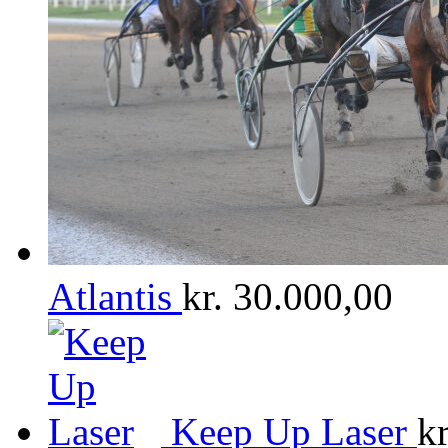
Atlantis
kr.
30.000,00
Keep Up Laser
kr