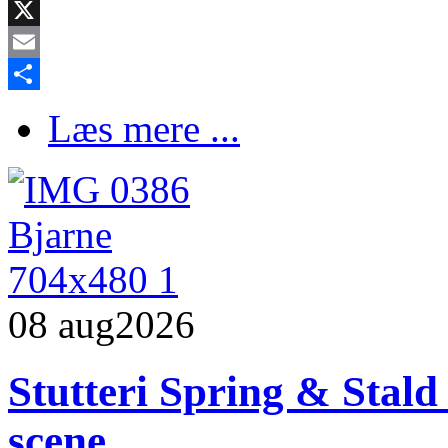
Facebook
X
Email
Share
Læs mere ...
08 aug
2026
Stutteri Spring & Stald
scene