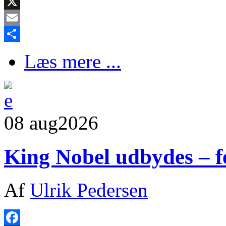
Facebook
X
Email
Share
Læs mere ...
08 aug
2026
King Nobel udbydes – fe
Af
Ulrik Pedersen