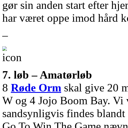
gør sin anden start efter h
har været oppe imod hård k
–
7. løb – Amatørløb
8
Røde Orm
skal give 20 m
W og 4 Jojo Boom Bay. Vi v
sandsynligvis findes blandt
Go To Win The Game nævne