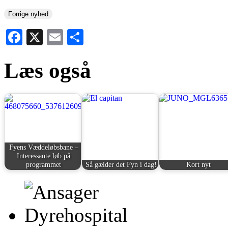
Forrige nyhed
Facebook
X
Email
Share
Læs også
Fyens Væddeløbsbane –
Interessante løb på
programmet
Så gælder det Fyn i dag!
Kort nyt