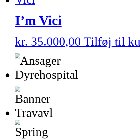
I’m Vici
kr.
35.000,00
Tilføj til k