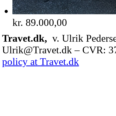
kr.
89.000,00
Travet.dk,
v. Ulrik Peders
Ulrik@Travet.dk – CVR: 
policy at Travet.dk