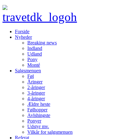
Forside
Nyheder
Breaking news
Indland
Udland
Pony
Monté
Salgsmenuen
Føl
Åringer
2-åringer
3-åringer
4-åringer
Ældre heste
Følhopper
Avlshingste
Ponyer
Udstyr mv.
Vilkår for salgsmenuen
Referat