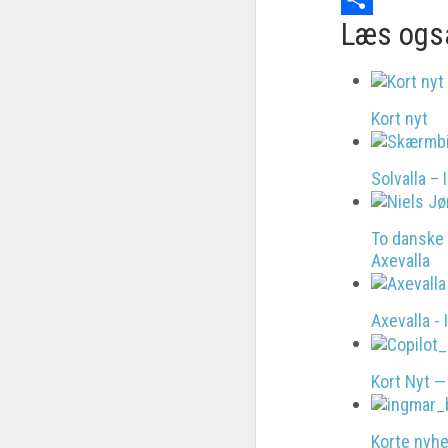
Læs ogs
Share
Kort nyt
Solvalla –
To danske 
Axevalla
Axevalla -
Kort Nyt —
Korte nyh