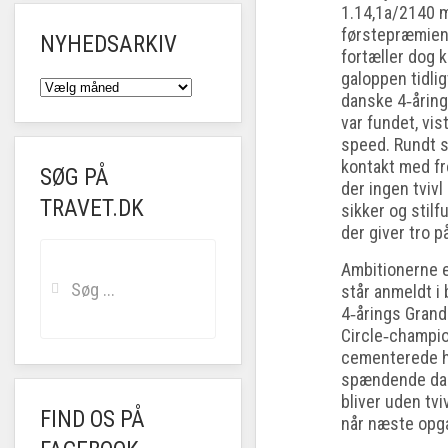
1.14,1a/2140 me
førstepræmien
NYHEDSARKIV
fortæller dog k
galoppen tidlig
NYHEDSARKIV
danske 4‑åring
var fundet, vis
speed. Rundt s
kontakt med fr
SØG PÅ
der ingen tvivl
TRAVET.DK
sikker og stilf
der giver tro 
Ambitionerne e
står anmeldt i
4‑årings Grand
Circle‑champi
cementerede h
spændende dan
bliver uden tvi
FIND OS PÅ
når næste opga