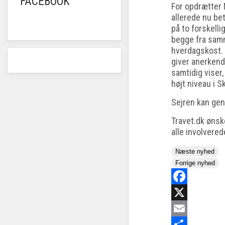
FACEBOOK
For opdrætter
allerede nu b
på to forskelli
begge fra samm
hverdagskost. 
giver anerkend
samtidig viser,
højt niveau i S
Sejren kan ge
Travet.dk ønske
alle involvered
Næste nyhed
Forrige nyhed
Facebook
X
Email