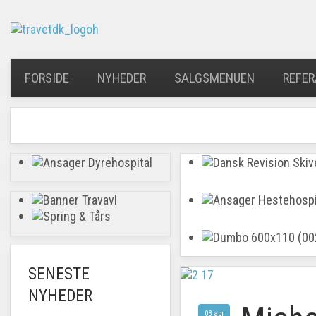
FORSIDE
NYHEDER
SALGSMENUEN
REFER
SENESTE
NYHEDER
03 apr