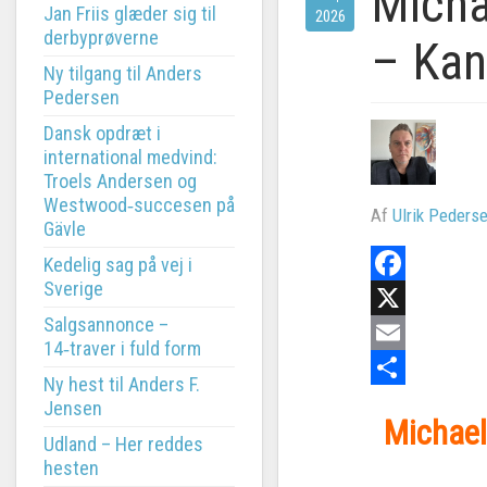
Micha
Jan Friis glæder sig til
2026
derbyprøverne
– Kan
Ny tilgang til Anders
Pedersen
Dansk opdræt i
international medvind:
Troels Andersen og
Westwood‑succesen på
Af
Ulrik Peders
Gävle
Kedelig sag på vej i
Sverige
Facebook
Salgsannonce –
X
14‑traver i fuld form
Email
Ny hest til Anders F.
Share
Jensen
Michael
Udland – Her reddes
hesten