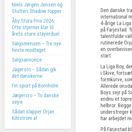
Niels Jørgen Jensen og
Den danske tra
Stutteri Shadow topper
international 
Åby Stora Pris 2026:
4‑årige La Lig
Otte stjerner klar til
på Färjestad. T
årets store stayerduel
talentfulde val
rutinerede Örja
Salgsmenuen – Tre nye
en overbevisen
heste modtaget
start.
Salgsannonce
La Liga Boy, d
Jägersro – Sådan gik
i Skive, forts
det danskerne
formkurve, som 
Fin sport på Bornholm
Allerede onsda
Boys sejr på S
Jægersro – To danske
endnu et topre
sejre
helbror. Begge
Sådan slapper Örjan
understreger kv
Kihlström af
har arbejdet m
På Färjestad bl