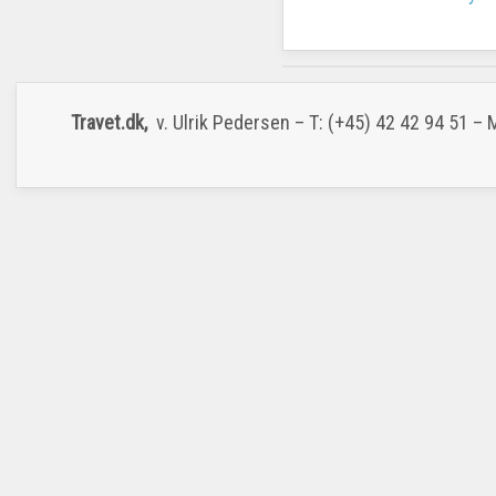
Travet.dk,
v. Ulrik Pedersen – T: (+45) 42 42 94 51 –