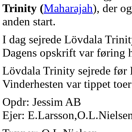
Trinity (
Maharajah
), der og
anden start.
I dag sejrede Lövdala Trini
Dagens opskrift var føring h
Lövdala Trinity sejrede før
Vinderhesten var tippet toe
Opdr: Jessim AB
Ejer: E.Larsson,O.L.Nielse