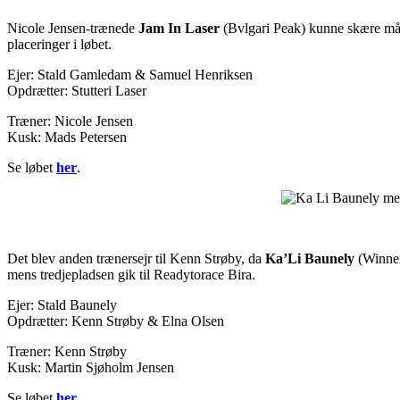
Nicole Jensen-trænede
Jam In Laser
(Bvlgari Peak) kunne skære måls
placeringer i løbet.
Ejer: Stald Gamledam & Samuel Henriksen
Opdrætter: Stutteri Laser
Træner: Nicole Jensen
Kusk: Mads Petersen
Se løbet
her
.
Det blev anden trænersejr til Kenn Strøby, da
Ka’Li Baunely
(Winner
mens tredjepladsen gik til Readytorace Bira.
Ejer: Stald Baunely
Opdrætter: Kenn Strøby & Elna Olsen
Træner: Kenn Strøby
Kusk: Martin Sjøholm Jensen
Se løbet
her
.