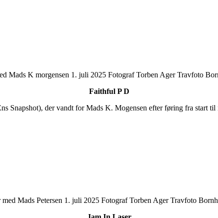
Faithful P D
Ens Snapshot), der vandt for Mads K. Mogensen efter føring fra start t
Jam In Laser