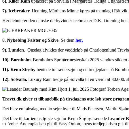
6). Killer Rain
uplaceret på Solvalla i Margaretas Tidliga Unghästseri
7). Icebreaker.
Henning Mårthans Minne køres på mandag i Rättvik.
Her debuterer den danske derbyvinder Icebreaker D.K. i træning hos 
8. Nykøbing Falster og Skive
. Se dem
her.
9). Lunden.
Onsdag afvikles der væddeløb på Charlottenlund Travba
10). Bornholm.
Bornholms Sprintermesterskab 2025 vandtes sikkert
11). Kenn Strøby
hentede to trænersejre og en tredjeplads på Bornho
12). Solvalla.
Luxury Rain tredje på Solvalla til en værdi af 80.000. s
Travet.dk giver et tilbageblik på tirsdagens otte løb store pro
Det blev en løbsdag med to sejre hver til Mads Petersen, Martin Sjøh
Det blev til karrierens første sejr for Kenn Strøby-trænede
Leander B
m. Volte. Andenpladsen gik til Easy Onion, mens tredjepladsen gik til