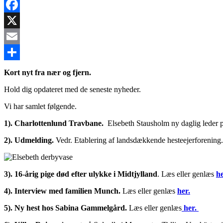
Facebook
X
Email
Share
Kort nyt fra nær og fjern.
Hold dig opdateret med de seneste nyheder.
Vi har samlet følgende.
1). Charlottenlund Travbane.
Elsebeth Stausholm ny daglig leder 
2). Udmelding.
Vedr. Etablering af landsdækkende hesteejerforening
3). 16-årig pige død efter ulykke i Midtjylland
. Læs eller genlæs
he
4). Interview med familien Munch.
Læs eller genlæs
her.
5).
Ny hest hos Sabina Gammelgård.
Læs eller genlæs
her.