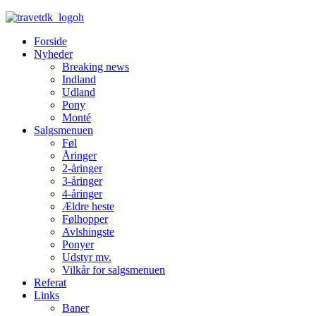
Forside
Nyheder
Breaking news
Indland
Udland
Pony
Monté
Salgsmenuen
Føl
Åringer
2-åringer
3-åringer
4-åringer
Ældre heste
Følhopper
Avlshingste
Ponyer
Udstyr mv.
Vilkår for salgsmenuen
Referat
Links
Baner