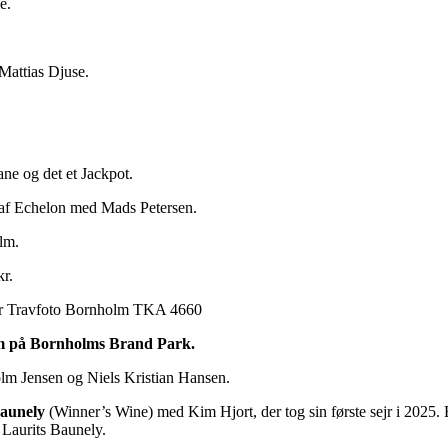
e.
Mattias Djuse.
ne og det et Jackpot.
 af Echelon med Mads Petersen.
lm.
kr.
gram på Bornholms Brand Park.
olm Jensen og Niels Kristian Hansen.
aunely
(Winner’s Wine) med Kim Hjort, der tog sin første sejr i 2025. 
 Laurits Baunely.