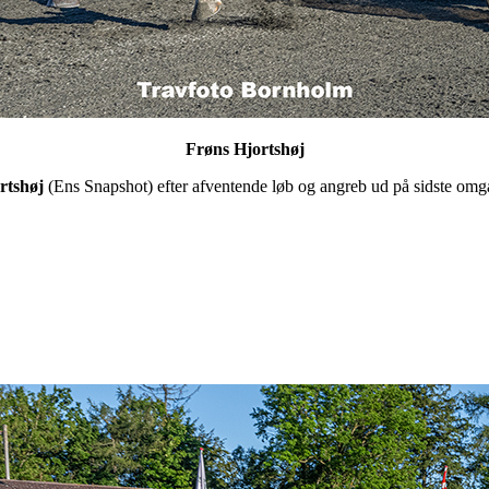
Frøns Hjortshøj
rtshøj
(Ens Snapshot) efter afventende løb og angreb ud på sidste omga