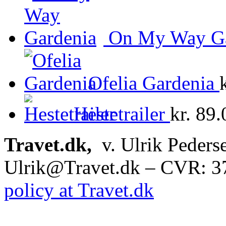
On My Way Ga
Ofelia Gardenia
Hestetrailer
kr.
89.
Travet.dk,
v. Ulrik Peders
Ulrik@Travet.dk – CVR: 
policy at Travet.dk