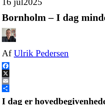
16 jul
2025
Bornholm – I dag mind
Af
Ulrik Pedersen
Facebook
X
Email
Share
I dag er hovedbegivenhed