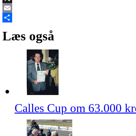
X
Email
Share
Læs også
Calles Cup om 63.000 k