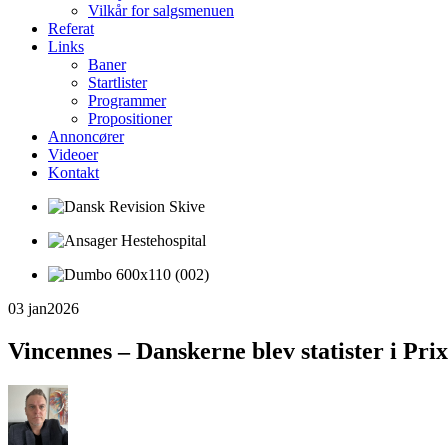
Vilkår for salgsmenuen
Referat
Links
Baner
Startlister
Programmer
Propositioner
Annoncører
Videoer
Kontakt
03 jan
2026
Vincennes – Danskerne blev statister i Pri