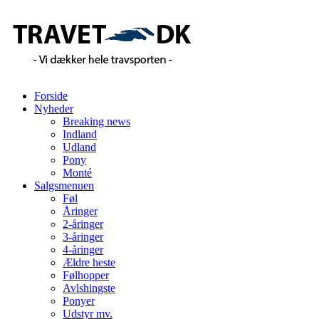
Forside
Nyheder
Breaking news
Indland
Udland
Pony
Monté
Salgsmenuen
Føl
Åringer
2-åringer
3-åringer
4-åringer
Ældre heste
Følhopper
Avlshingste
Ponyer
Udstyr mv.