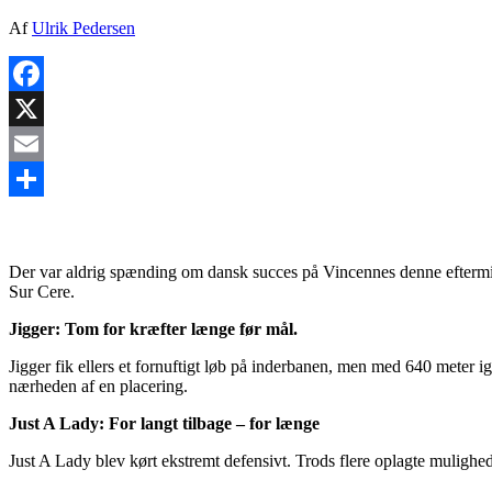
Af
Ulrik Pedersen
Facebook
X
Email
Share
Der var aldrig spænding om dansk succes på Vincennes denne eftermidda
Sur Cere.
Jigger: Tom for kræfter længe før mål.
Jigger fik ellers et fornuftigt løb på inderbanen, men med 640 meter ig
nærheden af en placering.
Just A Lady: For langt tilbage – for længe
Just A Lady blev kørt ekstremt defensivt. Trods flere oplagte mulighede