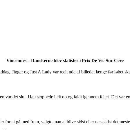
Vincennes – Danskerne blev statister i Prix De Vic Sur Cere
g. Jigger og Just A Lady var reelt ude af billedet længe før løbet sku
en var det slut. Han stoppede helt op og faldt igennem feltet. Det var e
r for at gå med frem, valgte man at blive sidst eller næstsidst det mest