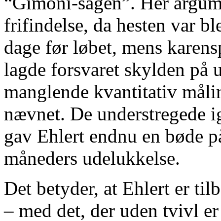
“Gimoni-sagen”. Her argume
frifindelse, da hesten var b
dage før løbet, mens karens
lagde forsvaret skylden på 
manglende kvantitativ måling
nævnet. De understregede i
gav Ehlert endnu en bøde på
måneders udelukkelse.
Det betyder, at Ehlert er t
– med det, der uden tvivl er