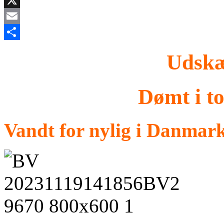
X
Email
Share
Udskæ
Dømt i t
Vandt for nylig i Danmark