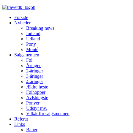
Forside
Nyheder
Breaking news
Indland
Udland
Pony
Monté
Salgsmenuen
Føl
Åringer
2-åringer
3-åringer
4-åringer
Ældre heste
Følhopper
Avlshingste
Ponyer
Udstyr mv.
Vilkår for salgsmenuen
Referat
Links
Baner