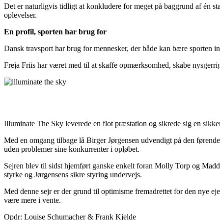
Det er naturligvis tidligt at konkludere for meget på baggrund af én s
oplevelser.
En profil, sporten har brug for
Dansk travsport har brug for mennesker, der både kan bære sporten i
Freja Friis har været med til at skaffe opmærksomhed, skabe nysgerrigh
Illuminate The Sky leverede en flot præstation og sikrede sig en sikker s
Med en omgang tilbage lå Birger Jørgensen udvendigt på den førende og 
uden problemer sine konkurrenter i opløbet.
Sejren blev til sidst hjemført ganske enkelt foran Molly Torp og Madd
styrke og Jørgensens sikre styring undervejs.
Med denne sejr er der grund til optimisme fremadrettet for den nye ejer
være mere i vente.
Opdr: Louise Schumacher & Frank Kjelde