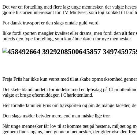
Det var en fortælling med flere lag: unge mennesker, der valgte hestes
gjorde historien interessant for TV Midtvest, som tog kontakt til fami
For dansk travsport er den slags omtale guld værd.
Ikke fordi sporten mangler kvalitet eller drama, men fordi den
alt for 
præcis den type fortælling, som kan åbne døren for nye mennesker.
Freja Friis har ikke kun været med til at skabe opmærksomhed gennem m
Det skete blandt andet i forbindelse med en løbsdag på Charlottenlund
valgte at bruge eftermiddagen i Charlottenlund.
Her fortalte familien Friis om travsporten og om de mange facetter, der
Den slags møder betyder mere, end man måske lige tror.
Når unge mennesker får lov til at komme tæt på hestene, miljøet og me
gennem fine slogans, men gennem mennesker, der gider vise den frem