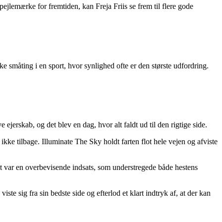
ejlemærke for fremtiden, kan Freja Friis se frem til flere gode
e småting i en sport, hvor synlighed ofte er den største udfordring.
 ejerskab, og det blev en dag, hvor alt faldt ud til den rigtige side.
kke tilbage. Illuminate The Sky holdt farten flot hele vejen og afviste
Det var en overbevisende indsats, som understregede både hestens
te sig fra sin bedste side og efterlod et klart indtryk af, at der kan