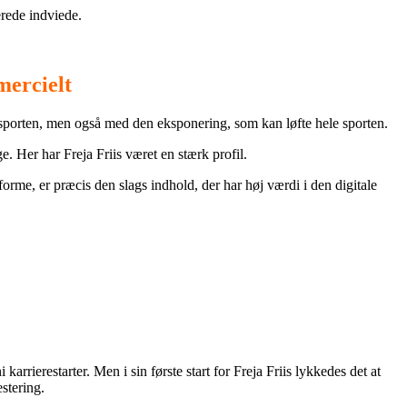
erede indviede.
mercielt
r sporten, men også med den eksponering, som kan løfte hele sporten.
. Her har Freja Friis været en stærk profil.
orme, er præcis den slags indhold, der har høj værdi i den digitale
arrierestarter. Men i sin første start for Freja Friis lykkedes det at
estering.