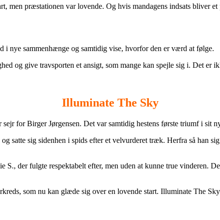
tart, men præstationen var lovende. Og hvis mandagens indsats bliver et p
nd i nye sammenhænge og samtidig vise, hvorfor den er værd at følge.
ed og give travsporten et ansigt, som mange kan spejle sig i. Det er ikk
Illuminate The Sky
ejr for Birger Jørgensen. Det var samtidig hestens første triumf i sit nye
satte sig sidenhen i spids efter et velvurderet træk. Herfra så han sig i
ie S., der fulgte respektabelt efter, men uden at kunne true vinderen. 
kreds, som nu kan glæde sig over en lovende start. Illuminate The Sky vis