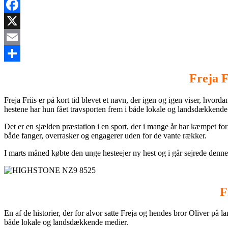
Facebook
X
Email
Share
Freja F
Freja Friis er på kort tid blevet et navn, der igen og igen viser, hvor
hestene har hun fået travsporten frem i både lokale og landsdækkende
Det er en sjælden præstation i en sport, der i mange år har kæmpet for 
både fanger, overrasker og engagerer uden for de vante rækker.
I marts måned købte den unge hesteejer ny hest og i går sejrede denne i 
F
En af de historier, der for alvor satte Freja og hendes bror Oliver på 
både lokale og landsdækkende medier.