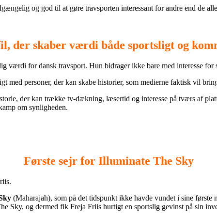
ilgængelig og god til at gøre travsporten interessant for andre end de all
il, der skaber værdi både sportsligt og kom
lig værdi for dansk travsport. Hun bidrager ikke bare med interesse fo
t med personer, der kan skabe historier, som medierne faktisk vil bringe
torie, der kan trække tv-dækning, læsertid og interesse på tværs af platf
r kamp om synligheden.
Første sejr for Illuminate The Sky
iis.
 Sky
(Maharajah), som på det tidspunkt ikke havde vundet i sine første ni k
he Sky, og dermed fik Freja Friis hurtigt en sportslig gevinst på sin inv