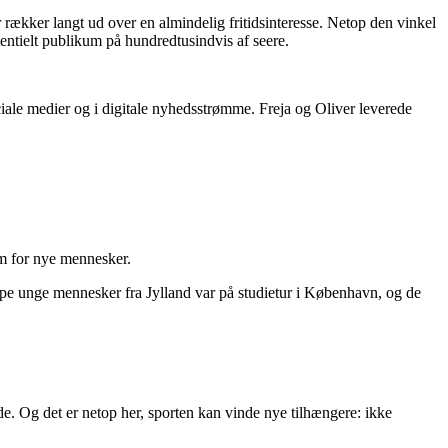
r rækker langt ud over en almindelig fritidsinteresse. Netop den vinkel
tentielt publikum på hundredtusindvis af seere.
sociale medier og i digitale nyhedsstrømme. Freja og Oliver leverede
em for nye mennesker.
uppe unge mennesker fra Jylland var på studietur i København, og de
e. Og det er netop her, sporten kan vinde nye tilhængere: ikke