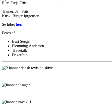
Ejer: Freja Friis
Træner: Jan Friis
Kusk: Birger Jørgensen
Se løbet
her.
Fotos af
Burt Seeger
Flemming Andersen
Travet.dk
Privatfoto.