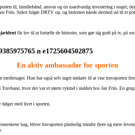
porten til, familiebånd, ansvar og en usædvanlig investering i noget, de
lien Friis. Siden fulgte DRTV op, og historien nåede dermed ud til et po
sjældent
får lov til at fortælle de historier, som gør sig godt på tv, på 
En aktiv ambassadør for sporten
ediesager. Hun har også selv taget initiativ til at vise travsporten fr
 Travbane, hvor der var et større rykind i stalden hos Jan Friis. En gr
 følger med livet i sporten.
nneskene bag, bliver travsporten pludselig mindre fjern og mere levend
.