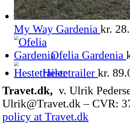
My Way Gardenia
kr.
28.
Ofelia Gardenia
Hestetrailer
kr.
89.
Travet.dk,
v. Ulrik Peders
Ulrik@Travet.dk – CVR: 
policy at Travet.dk