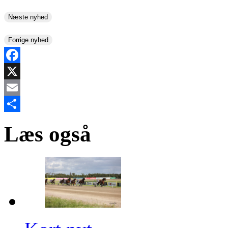
Næste nyhed
Forrige nyhed
Facebook
X
Email
Share
Læs også