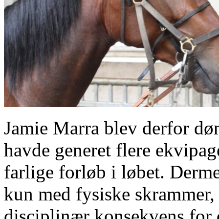
Jamie Marra blev derfor døm
havde generet flere ekvipager
farlige forløb i løbet. Derm
kun med fysiske skrammer, 
disciplinær konsekvens for