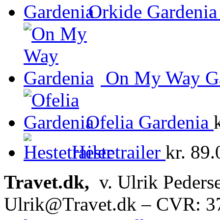
Orkide Gardenia
On My Way Ga
Ofelia Gardenia
Hestetrailer
kr.
89.
Travet.dk,
v. Ulrik Peders
Ulrik@Travet.dk – CVR: 