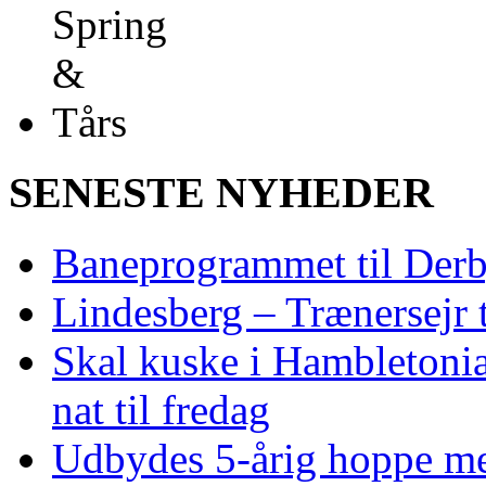
SENESTE NYHEDER
Baneprogrammet til Derby
Lindesberg – Trænersejr 
Skal kuske i Hambletoni
nat til fredag
Udbydes 5‑årig hoppe med 