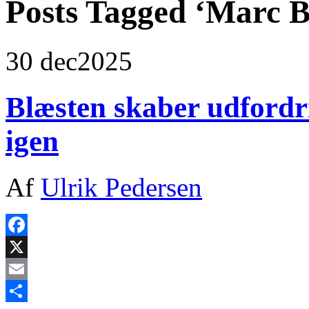
Posts Tagged ‘Marc B
30 dec
2025
Blæsten skaber udford
igen
Af
Ulrik Pedersen
Facebook
X
Email