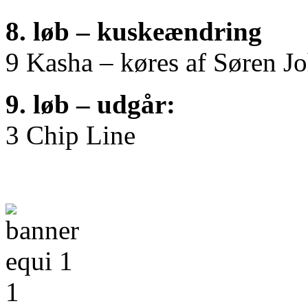
8. løb – kuskeændring
9 Kasha – køres af Søren J
9. løb – udgår:
3 Chip Line