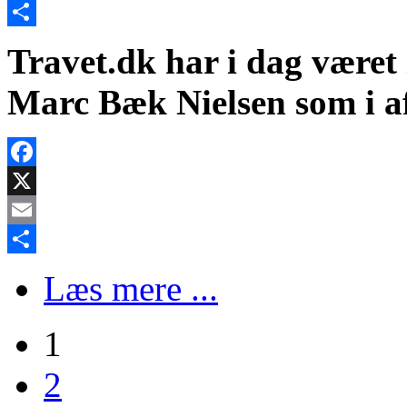
Email
Share
Travet.dk har i dag været
Marc Bæk Nielsen som i aft
Facebook
X
Email
Share
Læs mere ...
1
2