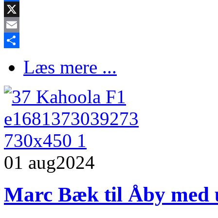
Facebook
X
Email
Share
Læs mere ...
01 aug
2024
Marc Bæk til Åby med u