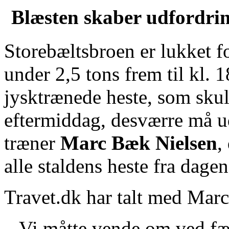
Share
Blæsten skaber udfordri
Storebæltsbroen er lukket 
under 2,5 tons frem til kl. 1
jysktrænede heste, som skul
eftermiddag, desværre må u
træner
Marc Bæk Nielsen
,
alle staldens heste fra dagen
Travet.dk har talt med Marc
– Vi måtte vende om ved færg