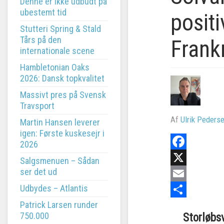
Denne er ikke udbudt på
ubestemt tid
positi
Stutteri Spring & Stald
Tårs på den
Frank
internationale scene
Hambletonian Oaks
2026: Dansk topkvalitet
Massivt pres på Svensk
Travsport
Af
Ulrik Peders
Martin Hansen leverer
igen: Første kuskesejr i
2026
Facebook
Salgsmenuen – Sådan
ser det ud
X
Udbydes – Atlantis
Email
Patrick Larsen runder
Share
750.000
Storløbsv