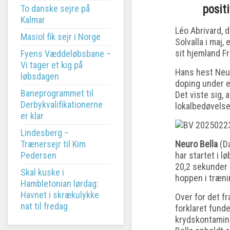
positi
To danske sejre på
Kalmar
Léo Abrivard, 
Masiol fik sejr i Norge
Solvalla i maj,
sit hjemland Fr
Fyens Væddeløbsbane –
Vi tager et kig på
Hans hest Neur
løbsdagen
doping under et
Baneprogrammet til
Det viste sig,
Derbykvalifikationerne
lokalbedøvelse
er klar
Lindesberg –
Trænersejr til Kim
Neuro Bella
(Da
Pedersen
har startet i l
20,2 sekunder i
Skal kuske i
hoppen i træni
Hambletonian lørdag:
Havnet i skrækulykke
Over for det f
nat til fredag
forklaret fund
krydskontamin