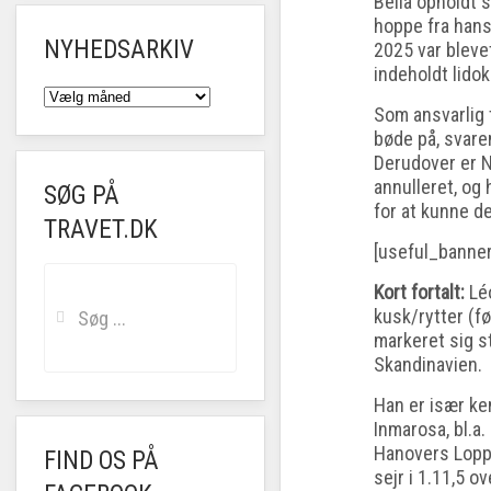
Bella opholdt
hoppe fra hans
NYHEDSARKIV
2025 var bleve
indeholdt lidok
NYHEDSARKIV
Som ansvarlig 
bøde på, svare
Derudover er N
annulleret, og 
SØG PÅ
for at kunne de
TRAVET.DK
[useful_banne
Kort fortalt:
Léo
kusk/rytter (f
markeret sig s
Skandinavien.
Han er især ke
Inmarosa, bl.a.
Hanovers Lopp 
FIND OS PÅ
sejr i 1.11,5 o