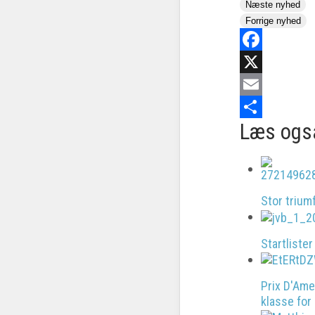
Næste nyhed
Forrige nyhed
Facebook
X
Email
Læs ogs
Share
Stor trium
Startliste
Prix D'Ame
klasse for 