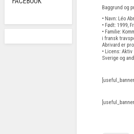
FACEBOOK
Baggrund og pr
• Navn: Léo Ab
• Født: 1999, F
• Familie: Kom
i fransk travsp
Abrivard er pr
• Licens: Aktiv
Sverige og and
[useful_banne
[useful_banne