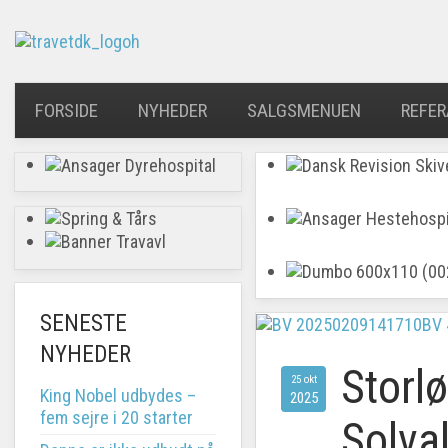
FORSIDE
NYHEDER
SALGSMENUEN
REFER
SENESTE
NYHEDER
Storl
25 okt
King Nobel udbydes –
2025
fem sejre i 20 starter
Solval