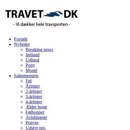
Forside
Nyheder
Breaking news
Indland
Udland
Pony
Monté
Salgsmenuen
Føl
Åringer
2-åringer
3-åringer
4-åringer
Ældre heste
Følhopper
Avlshingste
Ponyer
Udstyr mv.