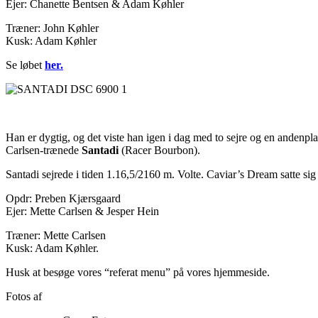
Ejer: Chanette Bentsen & Adam Køhler
Træner: John Køhler
Kusk: Adam Køhler
Se løbet
her.
Han er dygtig, og det viste han igen i dag med to sejre og en anden
Carlsen-trænede
Santadi
(Racer Bourbon).
Santadi sejrede i tiden 1.16,5/2160 m. Volte. Caviar’s Dream satte si
Opdr: Preben Kjærsgaard
Ejer: Mette Carlsen & Jesper Hein
Træner: Mette Carlsen
Kusk: Adam Køhler.
Husk at besøge vores “referat menu” på vores hjemmeside.
Fotos af