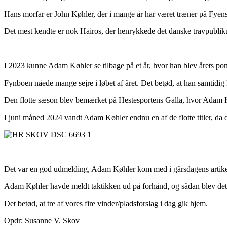
Hans morfar er John Køhler, der i mange år har været træner på Fye
Det mest kendte er nok Hairos, der henrykkede det danske travpubl
I 2023 kunne Adam Køhler se tilbage på et år, hvor han blev årets p
Fynboen nåede mange sejre i løbet af året. Det betød, at han samtidi
Den flotte sæson blev bemærket på Hestesportens Galla, hvor Adam Kø
I juni måned 2024 vandt Adam Køhler endnu en af de flotte titler, da de
Det var en god udmelding, Adam Køhler kom med i gårsdagens artikel
Adam Køhler havde meldt taktikken ud på forhånd, og sådan blev det. 
Det betød, at tre af vores fire vinder/pladsforslag i dag gik hjem.
Opdr: Susanne V. Skov