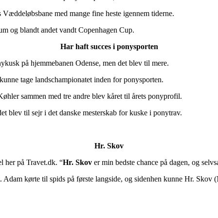
ns Væddeløbsbane med mange fine heste igennem tiderne.
ikum og blandt andet vandt Copenhagen Cup.
Har haft succes i ponysporten
onykusk på hjemmebanen Odense, men det blev til mere.
g kunne tage landschampionatet inden for ponysporten.
hler sammen med tre andre blev kåret til årets ponyprofil.
t blev til sejr i det danske mesterskab for kuske i ponytrav.
Hr. Skov
 her på Travet.dk. “
Hr. Skov
er min bedste chance på dagen, og sel
Adam kørte til spids på første langside, og sidenhen kunne Hr. Skov (M