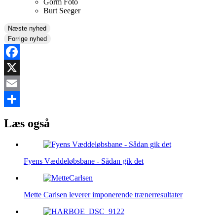
Gorm Foto
Burt Seeger
Næste nyhed
Forrige nyhed
Facebook
X
Email
Share
Læs også
Fyens Væddeløbsbane - Sådan gik det
Mette Carlsen leverer imponerende trænerresultater