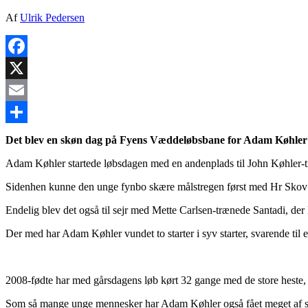
Af
Ulrik Pedersen
Facebook
X
Email
Share
Det blev en skøn dag på Fyens Væddeløbsbane for Adam Køhler i 
Adam Køhler startede løbsdagen med en andenplads til John Køhler-t
Sidenhen kunne den unge fynbo skære målstregen først med Hr Skov i
Endelig blev det også til sejr med Mette Carlsen-trænede Santadi, der
Der med har Adam Køhler vundet to starter i syv starter, svarende til e
2008-fødte har med gårsdagens løb kørt 32 gange med de store heste, hv
Som så mange unge mennesker har Adam Køhler også fået meget af si