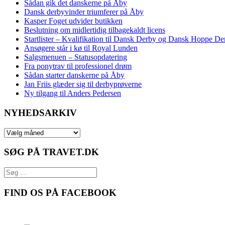
Sådan gik det danskerne på Åby
Dansk derbyvinder triumferer på Åby
Kasper Foget udvider butikken
Beslutning om midlertidig tilbagekaldt licens
Startlister – Kvalifikation til Dansk Derby og Dansk Hoppe De
Ansøgere står i kø til Royal Lunden
Salgsmenuen – Statusopdatering
Fra ponytrav til professionel drøm
Sådan starter danskerne på Åby
Jan Friis glæder sig til derbyprøverne
Ny tilgang til Anders Pedersen
NYHEDSARKIV
NYHEDSARKIV
SØG PÅ TRAVET.DK
FIND OS PÅ FACEBOOK