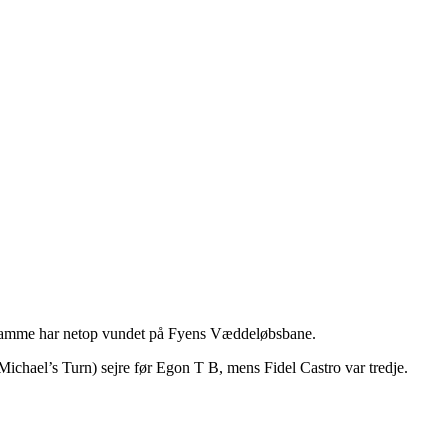
vsamme har netop vundet på Fyens Væddeløbsbane.
ichael’s Turn) sejre før Egon T B, mens Fidel Castro var tredje.