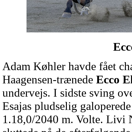
Ecc
Adam Køhler havde fået ch
Haagensen-trænede
Ecco E
undervejs. I sidste sving ov
Esajas pludselig galoperede
1.18,0/2040 m. Volte. Livi