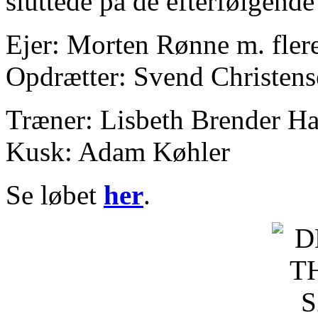
sluttede på de efterfølgende 
Ejer: Morten Rønne m. fler
Opdrætter: Svend Christen
Træner: Lisbeth Brender H
Kusk: Adam Køhler
Se løbet
her
.