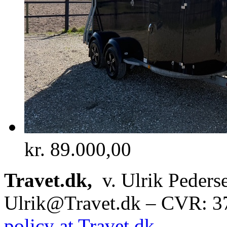
kr.
89.000,00
Travet.dk,
v. Ulrik Peders
Ulrik@Travet.dk – CVR: 
policy at Travet.dk