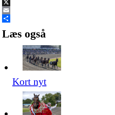
Facebook
X
Email
Share
Læs også
Kort nyt