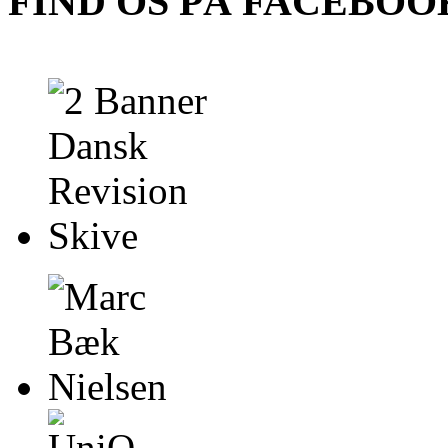
FIND OS PÅ FACEBOO