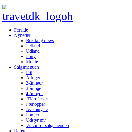
Forside
Nyheder
Breaking news
Indland
Udland
Pony
Monté
Salgsmenuen
Føl
Åringer
2-åringer
3-åringer
4-åringer
Ældre heste
Følhopper
Avlshingste
Ponyer
Udstyr mv.
Vilkår for salgsmenuen
Referat