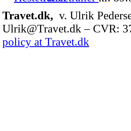
Travet.dk,
v. Ulrik Peders
Ulrik@Travet.dk – CVR: 
policy at Travet.dk