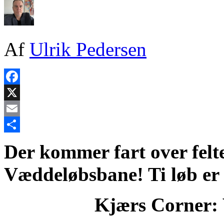
Af
Ulrik Pedersen
Facebook
X
Email
Share
Der kommer fart over felte
Væddeløbsbane! Ti løb er
Kjærs Corner: 