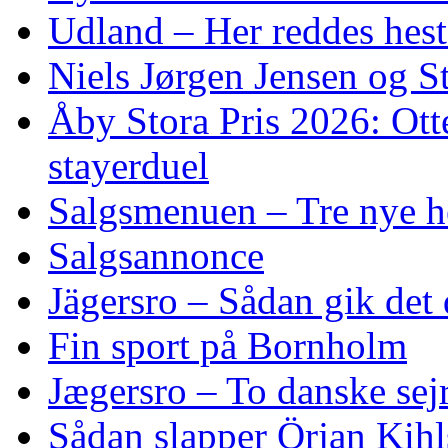
Udland – Her reddes hes
Niels Jørgen Jensen og S
Åby Stora Pris 2026: Otte 
stayerduel
Salgsmenuen – Tre nye h
Salgsannonce
Jägersro – Sådan gik det
Fin sport på Bornholm
Jægersro – To danske sej
Sådan slapper Örjan Kihl