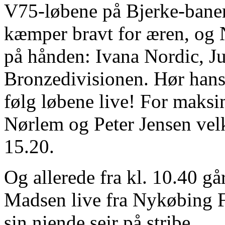
V75-løbene på Bjerke-banen
kæmper bravt for æren, og N
på hånden: Ivana Nordic, J
Bronzedivisionen. Hør hans
følg løbene live! For maks
Nørlem og Peter Jensen vel
15.20.
Og allerede fra kl. 10.40 g
Madsen live fra Nykøbing Fa
sin niende sejr på stribe.