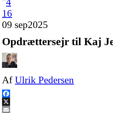
09 sep
2025
Opdrættersejr til Kaj J
Af
Ulrik Pedersen
Facebook
X