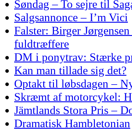
Søndag – To sejre til Sa
Salgsannonce – I’m Vici
Falster: Birger Jørgensen
fuldtræffere
DM i ponytrav: Stærke p
Kan man tillade sig det?
Optakt til løbsdagen – N
Skræmt af motorcykel: He
Jämtlands Stora Pris – D
Dramatisk Hambletonian