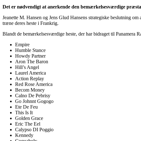
Det er nødvendigt at anerkende den bemærkelsesværdige præstati
Jeanette M. Hansen og Jens Glud Hansens strategiske beslutning om at i
træne deres heste i Frankrig.
Blandt de bemærkelsesværdige heste, der har bidraget til Panamera 
Empire
Humble Stance
Howdy Partner
Aron The Baron
Hill’s Angel
Laurel America
Action Replay
Red Rose America
Becom Money
Calno De Pebrisy
Go Johnnt Gogogo
Ete De Feu
This Is It
Golden Grace
Eric The Eel
Calypso DI Poggio
Kennedy
Coquaholy