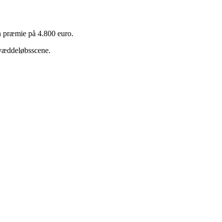
n præmie på 4.800 euro.
e væddeløbsscene.