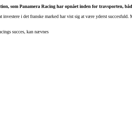
on, som Panamera Racing har opnået inden for travsporten, både 
nvestere i det franske marked har vist sig at være yderst succesfuld. M
Racings succes, kan nævnes