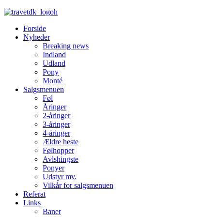
Forside
Nyheder
Breaking news
Indland
Udland
Pony
Monté
Salgsmenuen
Føl
Åringer
2-åringer
3-åringer
4-åringer
Ældre heste
Følhopper
Avlshingste
Ponyer
Udstyr mv.
Vilkår for salgsmenuen
Referat
Links
Baner