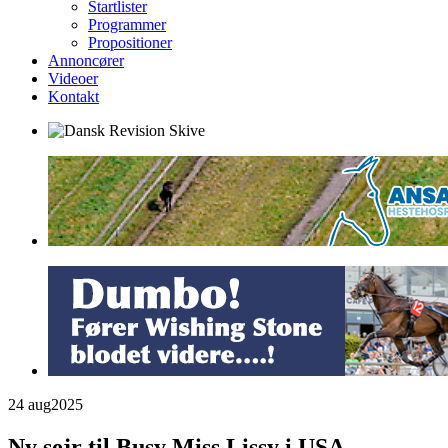
Startlister
Programmer
Propositioner
Annoncører
Videoer
Kontakt
24 aug
2025
Ny sejr til Busy Miss Lissy i USA