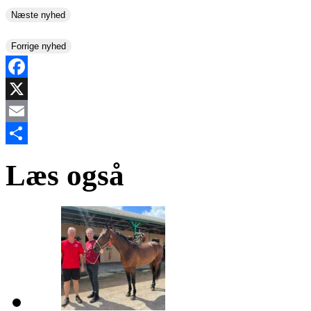
Næste nyhed
Forrige nyhed
Facebook
X
Email
Share
Læs også