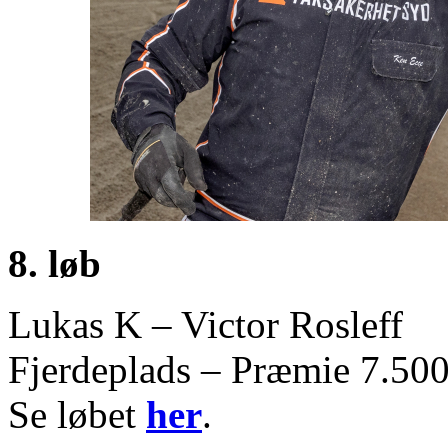
8. løb
Lukas K – Victor Rosleff
Fjerdeplads – Præmie 7.500
Se løbet
her
.