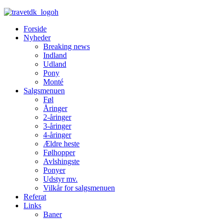
Forside
Nyheder
Breaking news
Indland
Udland
Pony
Monté
Salgsmenuen
Føl
Åringer
2-åringer
3-åringer
4-åringer
Ældre heste
Følhopper
Avlshingste
Ponyer
Udstyr mv.
Vilkår for salgsmenuen
Referat
Links
Baner