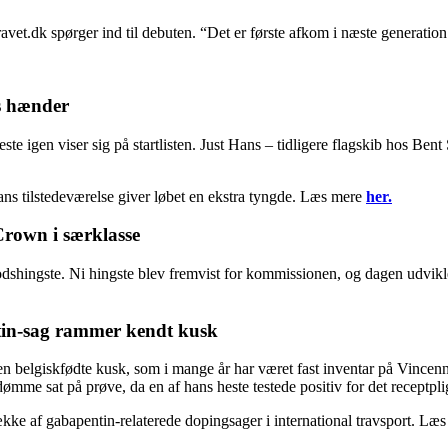
 Travet.dk spørger ind til debuten. “Det er første afkom i næste generat
s hænder
este igen viser sig på startlisten. Just Hans – tidligere flagskib hos
hans tilstedeværelse giver løbet en ekstra tyngde. Læs mere
her.
Crown i særklasse
odshingste. Ni hingste blev fremvist for kommissionen, og dagen udvikle
tin-sag rammer kendt kusk
 belgiskfødte kusk, som i mange år har været fast inventar på Vincenne
dømme sat på prøve, da en af hans heste testede positiv for det receptpl
række af gabapentin-relaterede dopingsager i international travsport. Læ