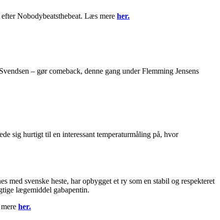
ion efter Nobodybeatsthebeat. Læs mere
her.
 Bent Svendsen – gør comeback, denne gang under Flemming Jensens
de sig hurtigt til en interessant temperaturmåling på, hvor
s med svenske heste, har opbygget et ry som en stabil og respekteret
igtige lægemiddel gabapentin.
s mere
her.