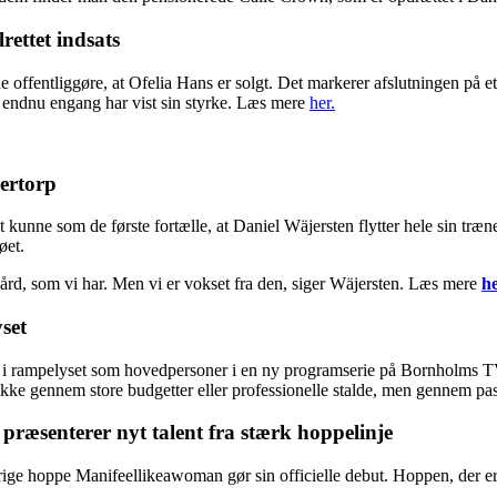
rettet indsats
 offentliggøre, at Ofelia Hans er solgt. Det markerer afslutningen på et
 endnu engang har vist sin styrke. Læs mere
her.
jertorp
 kunne som de første fortælle, at Daniel Wäjersten flytter hele sin træ
øet.
gård, som vi har. Men vi er vokset fra den, siger Wäjersten. Læs mere
he
set
 rampelyset som hovedpersoner i en ny programserie på Bornholms TV.
– ikke gennem store budgetter eller professionelle stalde, men gennem p
ræsenterer nyt talent fra stærk hoppelinje
ge hoppe Manifeellikeawoman gør sin officielle debut. Hoppen, der er 