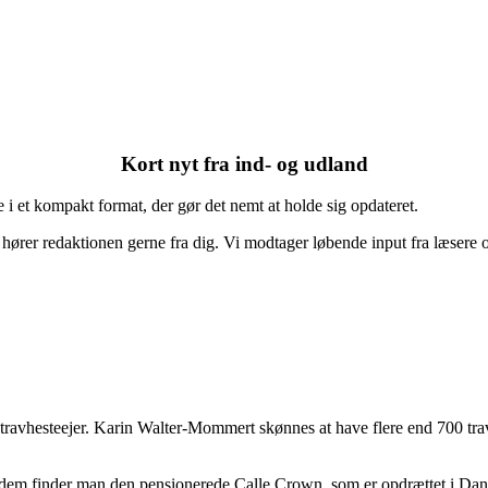
Kort nyt fra ind- og udland
 i et kompakt format, der gør det nemt at holde sig opdateret.
set, hører redaktionen gerne fra dig. Vi modtager løbende input fra læser
avhesteejer. Karin Walter-Mommert skønnes at have flere end 700 travhe
dt dem finder man den pensionerede Calle Crown, som er opdrættet i D