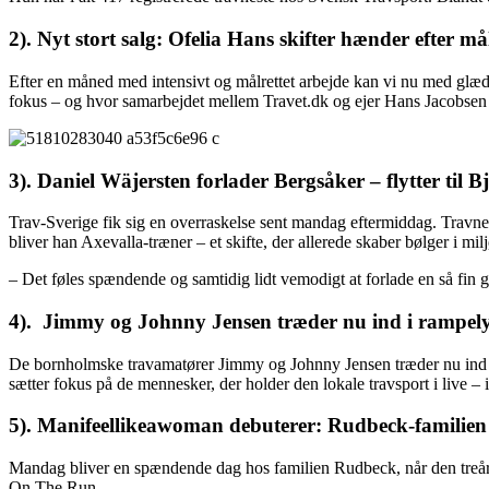
2).
Nyt stort salg: Ofelia Hans skifter hænder efter mål
Efter en måned med intensivt og målrettet arbejde kan vi nu med glæde
fokus – og hvor samarbejdet mellem Travet.dk og ejer Hans Jacobsen
3). Daniel Wäjersten forlader Bergsåker – flytter til B
Trav-Sverige fik sig en overraskelse sent mandag eftermiddag. Travnet
bliver han Axevalla‑træner – et skifte, der allerede skaber bølger i milj
– Det føles spændende og samtidig lidt vemodigt at forlade en så fin 
4). Jimmy og Johnny Jensen træder nu ind i rampely
De bornholmske travamatører Jimmy og Johnny Jensen træder nu ind i
sætter fokus på de mennesker, der holder den lokale travsport i live 
5). Manifeellikeawoman debuterer: Rudbeck‑familien p
Mandag bliver en spændende dag hos familien Rudbeck, når den treåri
On The Run.