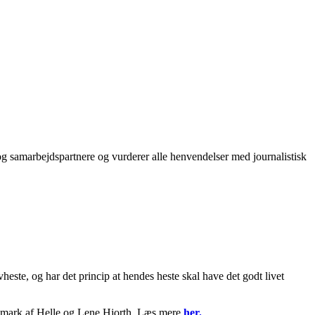
e og samarbejdspartnere og vurderer alle henvendelser med journalistisk
ste, og har det princip at hendes heste skal have det godt livet
anmark af Helle og Lene Hjorth. Læs mere
her.