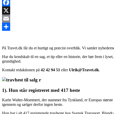
Facebook
X
Email
Share
På Travet.dk får du et hurtigt og præcist overblik. Vi samler nyhederne
Har du kendskab til en sag, et tip eller en historie, der bør frem i ly
grundighed.
Kontakt redaktionen på
42 42 94 51
eller
Ulrik@Travet.dk
.
1). Hun står registreret med 417 heste
Karin Walter-Mommert, der stammer fra Tyskland, er Europas største tr
igennem og sælger derfor ingen heste.
Hun har i alt 417 registrerede travheste hos Svensk Travsport. Blan