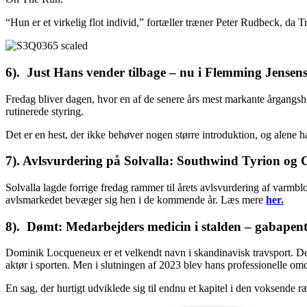
“Hun er et virkelig flot individ,” fortæller træner Peter Rudbeck, da
6). Just Hans vender tilbage – nu i Flemming Jensen
Fredag bliver dagen, hvor en af de senere års mest markante årgangsh
rutinerede styring.
Det er en hest, der ikke behøver nogen større introduktion, og alene 
7). Avlsvurdering på Solvalla: Southwind Tyrion og 
Solvalla lagde forrige fredag rammer til årets avlsvurdering af varmbl
avlsmarkedet bevæger sig hen i de kommende år. Læs mere
her.
8).
Dømt: Medarbejders medicin i stalden – gabapen
Dominik Locqueneux er et velkendt navn i skandinavisk travsport. Den
aktør i sporten. Men i slutningen af 2023 blev hans professionelle om
En sag, der hurtigt udviklede sig til endnu et kapitel i den voksende 