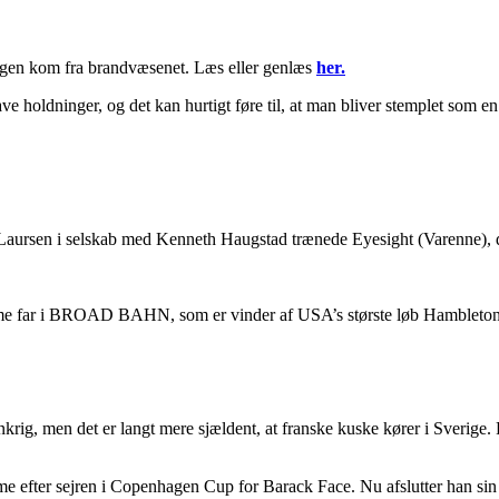
ngen kom fra brandvæsenet. Læs eller genlæs
her.
 holdninger, og det kan hurtigt føre til, at man bliver stemplet som en 
 Laursen i selskab med Kenneth Haugstad trænede Eyesight (Varenne),
 far i BROAD BAHN, som er vinder af USA’s største løb Hambletoni
nkrig, men det er langt mere sjældent, at franske kuske kører i Sverige. 
 efter sejren i Copenhagen Cup for Barack Face. Nu afslutter han sin akt