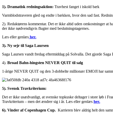
1). Dramatisk redningsaktion:
Travhest fanget i iskold bæk
Varmblodstraveren gled og endte i bækken, hvor den sad fast. Redni
2). Redaktørens kommentar. Det er ikke altid uden omkostninger at have
der ikke nødvendigvis flugter med beslutningstagernes.
Læs eller genlæs
her.
3). Ny sejr til Saga Laursen
Saga Laursen vandt fredag eftermiddag på Solvalla. Det gjorde Saga
4).
Broad Bahn-hingsten NEVER QUIT til salg
1-årige NEVER QUIT og den 3-dobbelte millionær EMOJI har samme
5). Svensk Travkriterium:
Det er ikke usædvanligt, at svenske topkuske deltager i store løb i Fra
Travkriterium – men det ændrer sig i år. Læs eller genlæs
her.
6). Vinder af Copenhagen Cup.
Karrieren blev aldrig helt den samme