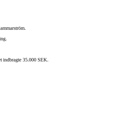
 Hammarström.
ing.
ket indbragte 35.000 SEK.