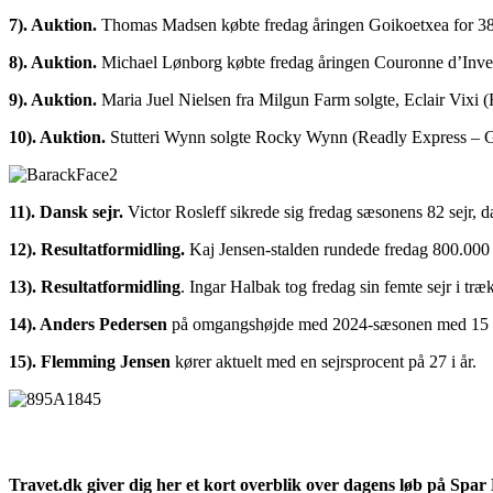
7). Auktion.
Thomas Madsen købte fredag åringen Goikoetxea for 
8). Auktion.
Michael Lønborg købte fredag åringen Couronne d’Inv
9). Auktion.
Maria Juel Nielsen fra Milgun Farm solgte, Eclair Vix
10). Auktion.
Stutteri Wynn solgte Rocky Wynn (Readly Express – G
11). Dansk sejr.
Victor Rosleff sikrede sig fredag sæsonens 82 sejr,
12). Resultatformidling.
Kaj Jensen-stalden rundede fredag 800.000
13). Resultatformidling
. Ingar Halbak tog fredag sin femte sejr i træ
14). Anders Pedersen
på omgangshøjde med 2024-sæsonen med 15 å
15). Flemming Jensen
kører aktuelt med en sejrsprocent på 27 i år.
Travet.dk giver dig her et kort overblik over dagens løb på Spa