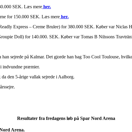
380.000 SEK. Læs mere
her.
erne for 150.000 SEK. Læs mere
her.
i (Readly Express – Creme Brulee) for 380.000 SEK. Køber var Niclas
roupie Doll) for 140.000. SEK. Køber var Tomas B Nilssons Travträn
 da han sejrede på Kalmar. Det gjorde han bag Too Cool Toulouse, hvil
 i indvundne præmier.
k da den 5-årige vallak sejrede i Aalborg.
rssejre.
Resultater fra fredagens løb på Spar Nord Arena
r Nord Arena.