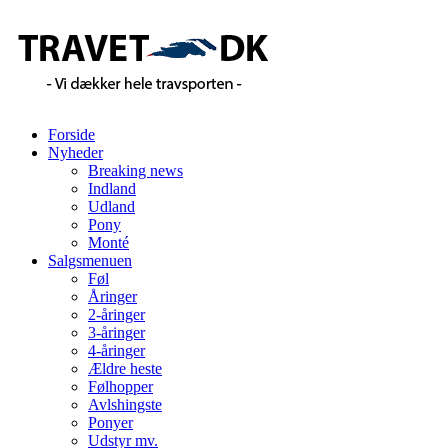
Forside
Nyheder
Breaking news
Indland
Udland
Pony
Monté
Salgsmenuen
Føl
Åringer
2-åringer
3-åringer
4-åringer
Ældre heste
Følhopper
Avlshingste
Ponyer
Udstyr mv.