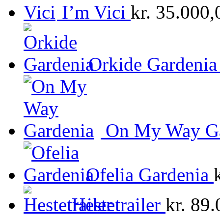
I’m Vici
kr.
35.000,
Orkide Gardenia
On My Way Ga
Ofelia Gardenia
Hestetrailer
kr.
89.