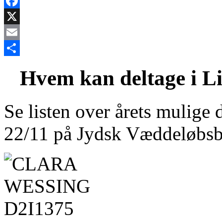
Facebook
X
Email
Share
Hvem kan deltage i L
Se listen over årets mulige d
22/11 på Jydsk Væddeløbs