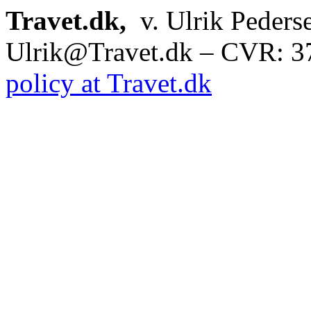
Travet.dk,
v. Ulrik Peders
Ulrik@Travet.dk – CVR: 
policy at Travet.dk