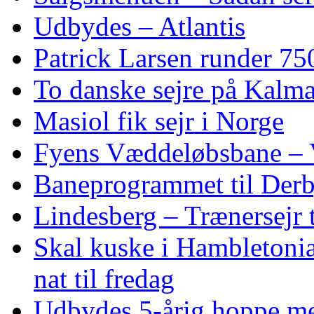
Udbydes – Atlantis
Patrick Larsen runder 75
To danske sejre på Kalma
Masiol fik sejr i Norge
Fyens Væddeløbsbane – V
Baneprogrammet til Derby
Lindesberg – Trænersejr 
Skal kuske i Hambletoni
nat til fredag
Udbydes 5‑årig hoppe med 