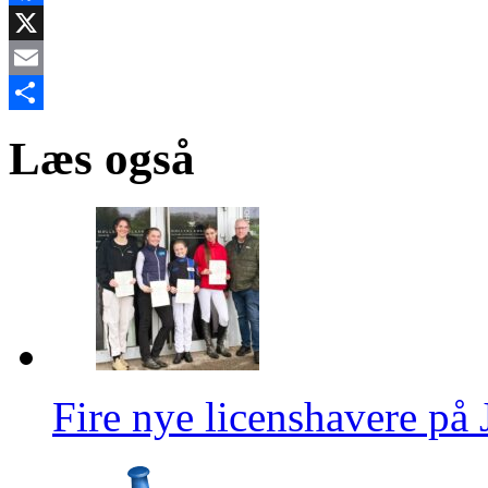
Facebook
X
Email
Share
Læs også
Fire nye licenshavere p