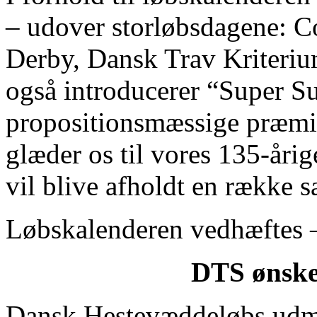
– udover storløbsdagene: 
Derby, Dansk Trav Kriteri
også introducerer “Super S
propositionsmæssige præmi
glæder os til vores 135-årig
vil blive afholdt en række s
Løbskalenderen vedhæftes –
DTS ønsker
Dansk Hestevæddeløbs udme