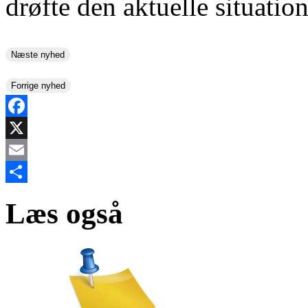
drøfte den aktuelle situatio
Næste nyhed
Forrige nyhed
Facebook
X
Email
Share
Læs også