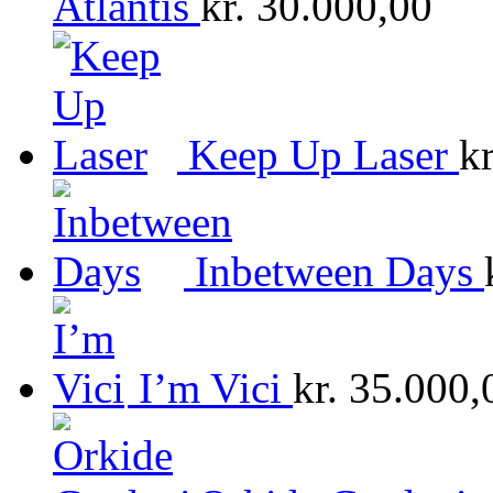
Atlantis
kr.
30.000,00
Keep Up Laser
kr
Inbetween Days
I’m Vici
kr.
35.000,