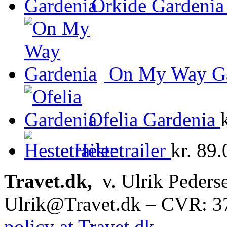
Orkide Gardenia
On My Way Ga
Ofelia Gardenia
Hestetrailer
kr.
89.
Travet.dk,
v. Ulrik Peders
Ulrik@Travet.dk – CVR: 
policy at Travet.dk