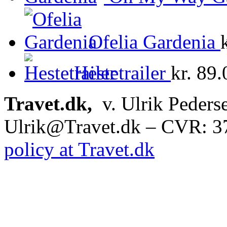
Ofelia Gardenia
Hestetrailer
kr.
89.
Travet.dk,
v. Ulrik Peders
Ulrik@Travet.dk – CVR: 
policy at Travet.dk