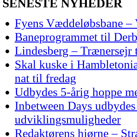
SENESTE NYHEDER
Fyens Væddeløbsbane – V
Baneprogrammet til Derby
Lindesberg – Trænersejr 
Skal kuske i Hambletoni
nat til fredag
Udbydes 5‑årig hoppe med 
Inbetween Days udbydes 
udviklingsmuligheder
Redaktørens hjørne – Str