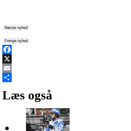
Næste nyhed
Forrige nyhed
Facebook
X
Email
Share
Læs også