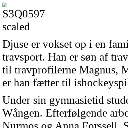
Djuse er vokset op i en fami
travsport. Han er søn af tr
til travprofilerne Magnus,
er han fætter til ishockeysp
Under sin gymnasietid stud
Wången. Efterfølgende arb
Nurmos og Anna Forssell. S