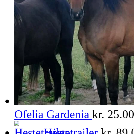
Ofelia Gardenia
kr.
25.00
Hestetrailer
kr.
89.