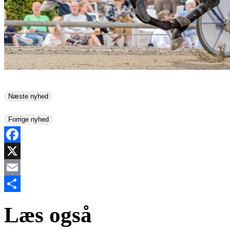
Næste nyhed
Forrige nyhed
Facebook
X
Email
Share
Læs også