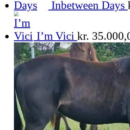
Inbetween Days
I’m Vici
kr.
35.000,