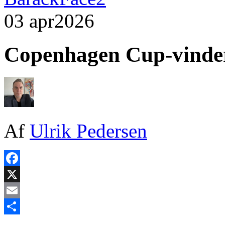
03 apr
2026
Copenhagen Cup‑vinder
Af
Ulrik Pedersen
Facebook
X
Email
Share