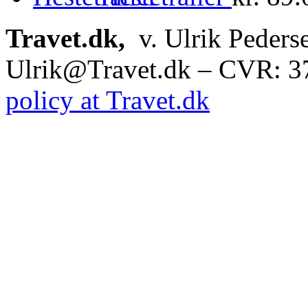
Travet.dk,
v. Ulrik Peders
Ulrik@Travet.dk – CVR: 
policy at Travet.dk