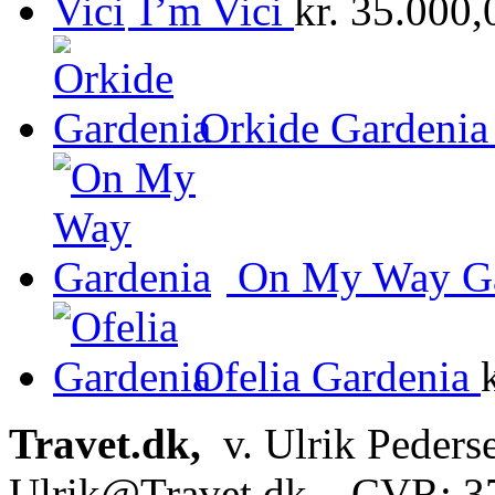
I’m Vici
kr.
35.000,
Orkide Gardenia
On My Way Ga
Ofelia Gardenia
Travet.dk,
v. Ulrik Peders
Ulrik@Travet.dk – CVR: 