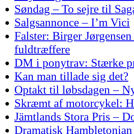
Søndag – To sejre til Sa
Salgsannonce – I’m Vici
Falster: Birger Jørgensen
fuldtræffere
DM i ponytrav: Stærke p
Kan man tillade sig det?
Optakt til løbsdagen – N
Skræmt af motorcykel: He
Jämtlands Stora Pris – D
Dramatisk Hambletonian