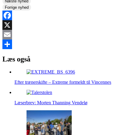
Næste nyhed
Forrige nyhed
Facebook
X
Email
Share
Læs også
Efter trænerskifte – Extreme formeldt til Vincennes
Læserbrev: Morten Thanning Vendelø