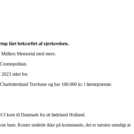
top fået bekræftet af ejerkredsen.
L. Müllers Memorial med mere.
d Cosmopolitan.
 2023 stået for.
Charlottenlund Travbane og har 100.000 kr. i førstepræmie.
1913 kom til Danmark fra sit fødeland Holland.
ævne ham. Koster smilede ikke på kommando, det er næsten umuligt at