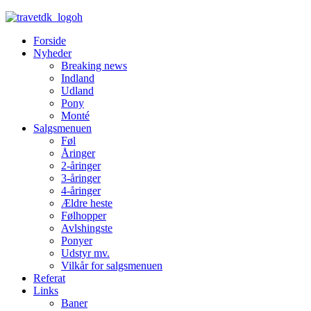
Forside
Nyheder
Breaking news
Indland
Udland
Pony
Monté
Salgsmenuen
Føl
Åringer
2-åringer
3-åringer
4-åringer
Ældre heste
Følhopper
Avlshingste
Ponyer
Udstyr mv.
Vilkår for salgsmenuen
Referat
Links
Baner