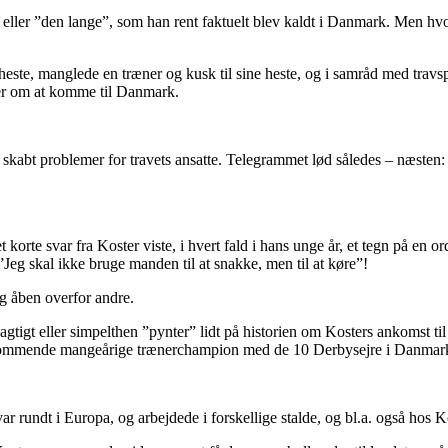
 eller ”den lange”, som han rent faktuelt blev kaldt i Danmark. Men hvo
heste, manglede en træner og kusk til sine heste, og i samråd med travs
ter om at komme til Danmark.
e skabt problemer for travets ansatte. Telegrammet lød således – næsten
 korte svar fra Koster viste, i hvert fald i hans unge år, et tegn på en 
eg skal ikke bruge manden til at snakke, men til at køre”!
g åben overfor andre.
tigt eller simpelthen ”pynter” lidt på historien om Kosters ankomst til
 kommende mangeårige trænerchampion med de 10 Derbysejre i Danmark
ar rundt i Europa, og arbejdede i forskellige stalde, og bl.a. også hos K