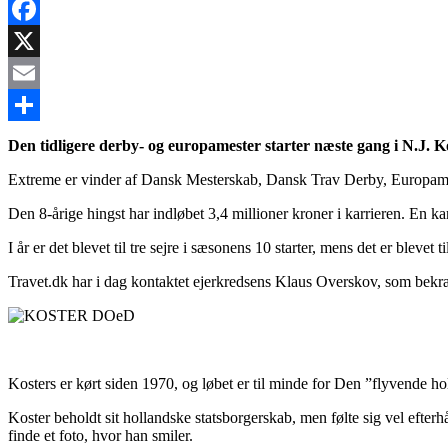
Facebook
X
Email
Share
Den tidligere derby- og europamester starter næste gang i N.J. 
Extreme er vinder af Dansk Mesterskab, Dansk Trav Derby, Europames
Den 8-årige hingst har indløbet 3,4 millioner kroner i karrieren. En kar
I år er det blevet til tre sejre i sæsonens 10 starter, mens det er blev
Travet.dk har i dag kontaktet ejerkredsens Klaus Overskov, som bekr
Kosters er kørt siden 1970, og løbet er til minde for Den ”flyvende h
Koster beholdt sit hollandske statsborgerskab, men følte sig vel ef
finde et foto, hvor han smiler.