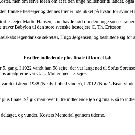
ster, men om selve ideen om at få den unge hollænder til landet, også s
v den franske hesteejer og dennes træner udelukket på livstid for svindel 
 storhesteejer Martin Hansen, som havde hørt om den unge succestræner
 traver Babylon til den store svenske hesteejere C. Th. Ericsson.
abs legendariske sekretær, Hugo Jørgensen, og besluttede sig for at gi
Fra fire indledende plus finale til kun et løb
 5. gang. I 1922 vandt han 58 sejre, der var langt ned til Sofus Søren
 hos amatørerne var C. L. Müller med 13 sejre.
 var det i årene 1988 (Nealy Lobell vinder), i 2012 (Nora’s Bean vinde
 plus finale. Så gik man over til tre indledende løb og finale, så to indle
 deltaget, og vundet, Kosters Memorial gennem tiderne.