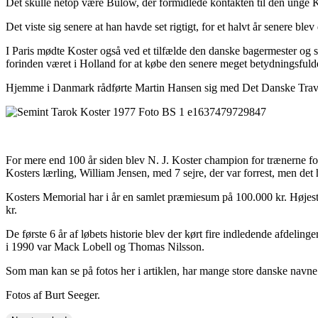
Det skulle netop være Bülow, der formidlede kontakten til den unge Ko
Det viste sig senere at han havde set rigtigt, for et halvt år senere ble
I Paris mødte Koster også ved et tilfælde den danske bagermester og
forinden været i Holland for at købe den senere meget betydningsfulde
Hjemme i Danmark rådførte Martin Hansen sig med Det Danske Travselsk
For mere end 100 år siden blev N. J. Koster champion for trænerne for
Kosters lærling, William Jensen, med 7 sejre, der var forrest, men det
Kosters Memorial har i år en samlet præmiesum på 100.000 kr. Højest
kr.
De første 6 år af løbets historie blev der kørt fire indledende afdelinger
i 1990 var Mack Lobell og Thomas Nilsson.
Som man kan se på fotos her i artiklen, har mange store danske navne
Fotos af Burt Seeger.