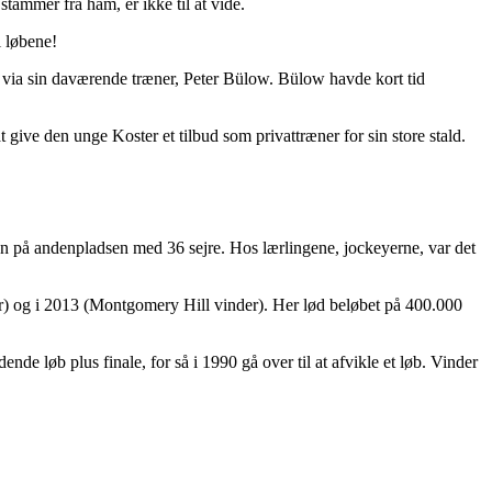
tammer fra ham, er ikke til at vide.
i løbene!
 via sin daværende træner, Peter Bülow. Bülow havde kort tid
ve den unge Koster et tilbud som privattræner for sin store stald.
sen på andenpladsen med 36 sejre. Hos lærlingene, jockeyerne, var det
r) og i 2013 (Montgomery Hill vinder). Her lød beløbet på 400.000
dende løb plus finale, for så i 1990 gå over til at afvikle et løb. Vinder