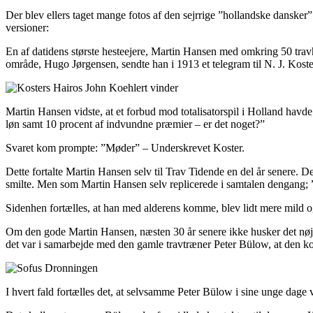
Der blev ellers taget mange fotos af den sejrrige ”hollandske dansker”
versioner:
En af datidens største hesteejere, Martin Hansen med omkring 50 trav
område, Hugo Jørgensen, sendte han i 1913 et telegram til N. J. Kos
Martin Hansen vidste, at et forbud mod totalisatorspil i Holland havd
løn samt 10 procent af indvundne præmier – er det noget?”
Svaret kom prompte: ”Møder” – Underskrevet Koster.
Dette fortalte Martin Hansen selv til Trav Tidende en del år senere. Det
smilte. Men som Martin Hansen selv replicerede i samtalen dengang; ”J
Sidenhen fortælles, at han med alderens komme, blev lidt mere mild o
Om den gode Martin Hansen, næsten 30 år senere ikke husker det nøjag
det var i samarbejde med den gamle travtræner Peter Bülow, at den
I hvert fald fortælles det, at selvsamme Peter Bülow i sine unge dage v