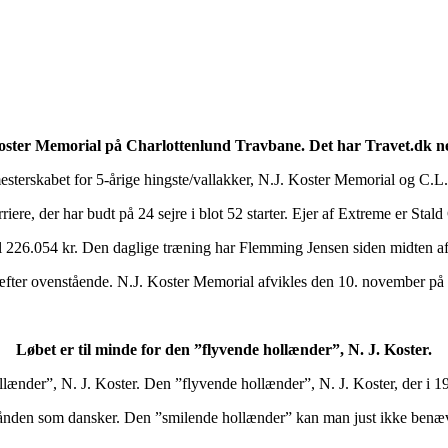
Koster Memorial på Charlottenlund Travbane. Det har Travet.dk ne
terskabet for 5-årige hingste/vallakker, N.J. Koster Memorial og C.
riere, der har budt på 24 sejre i blot 52 starter. Ejer af Extreme er Stal
et til 226.054 kr. Den daglige træning har Flemming Jensen siden midten af
æfter ovenstående. N.J. Koster Memorial afvikles den 10. november på 
Løbet er til minde for den ”flyvende hollænder”, N. J. Koster.
ollænder”, N. J. Koster. Den ”flyvende hollænder”, N. J. Koster, der i 
terhånden som dansker. Den ”smilende hollænder” kan man just ikke ben