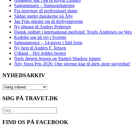
Ansøgere står i kø til Royal Lunden
Salgsmenuen – Statusopdatering
Fra ponytrav til professionel drøm
Sådan starter danskerne på Åby
Jan Friis glæder sig til derbyprøverne
Ny tilgang til Anders Pedersen
Dansk opdræt i international medvind: Troels Andersen og We
Kedelig sag på vej i Sverige
Salgsannonce – 14‑traver i fuld form
Ny hest til Anders F. Jensen
Udland – Her reddes hesten
Niels Jørgen Jensen og Stutteri Shadow topper
Åby Stora Pris 2026: Otte stjerner klar til årets store stayerduel
NYHEDSARKIV
NYHEDSARKIV
SØG PÅ TRAVET.DK
FIND OS PÅ FACEBOOK