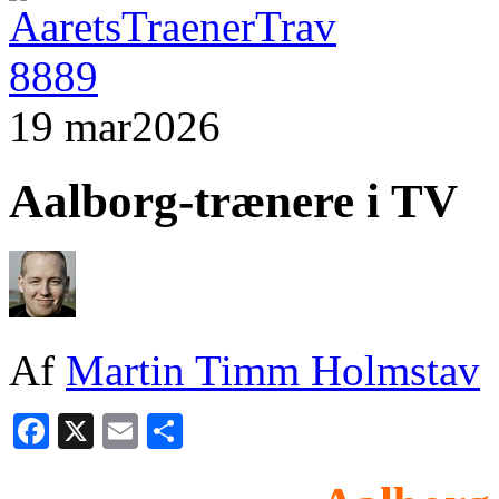
19 mar
2026
Aalborg-trænere i TV
Af
Martin Timm Holmstav
Facebook
X
Email
Share