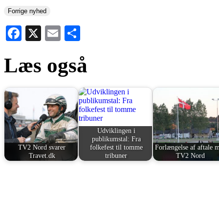
Forrige nyhed
Facebook
X
Email
Share
Læs også
Udviklingen i
publikumstal: Fra
TV2 Nord svarer
folkefest til tomme
Forlængelse af aftale 
Travet.dk
tribuner
TV2 Nord