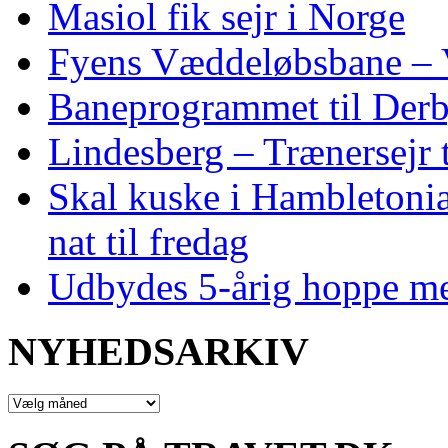
Masiol fik sejr i Norge
Fyens Væddeløbsbane – V
Baneprogrammet til Derby
Lindesberg – Trænersejr 
Skal kuske i Hambletoni
nat til fredag
Udbydes 5‑årig hoppe med 
NYHEDSARKIV
NYHEDSARKIV