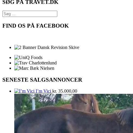
SØG PÅ TRAVET.DK
FIND OS PÅ FACEBOOK
SENESTE SALGSANNONCER
I’m Vici
kr.
35.000,00