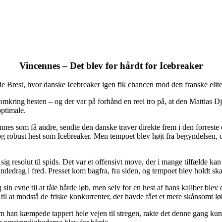
Vincennes – Det blev for hårdt for Icebreaker
de Brest, hvor danske Icebreaker igen fik chancen mod den franske elite
omkring hesten – og der var på forhånd en reel tro på, at den Mattias D
optimale.
nnes som få andre, sendte den danske traver direkte frem i den forreste d
og robust hest som Icebreaker. Men tempoet blev højt fra begyndelsen, og 
sig resolut til spids. Det var et offensivt move, der i mange tilfælde k
 åndedrag i fred. Presset kom bagfra, fra siden, og tempoet blev holdt sk
g sin evne til at tåle hårde løb, men selv for en hest af hans kaliber ble
 til at modstå de friske konkurrenter, der havde fået et mere skånsomt l
vom han kæmpede tappert hele vejen til stregen, rakte det denne gang kun 