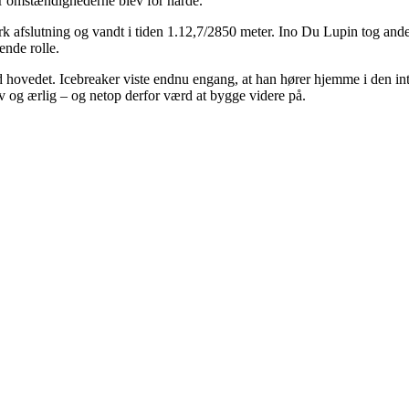
hvor omstændighederne blev for hårde.
ærk afslutning og vandt i tiden 1.12,7/2850 meter. Ino Du Lupin tog ande
ende rolle.
 hovedet. Icebreaker viste endnu engang, at han hører hjemme i den in
 og ærlig – og netop derfor værd at bygge videre på.