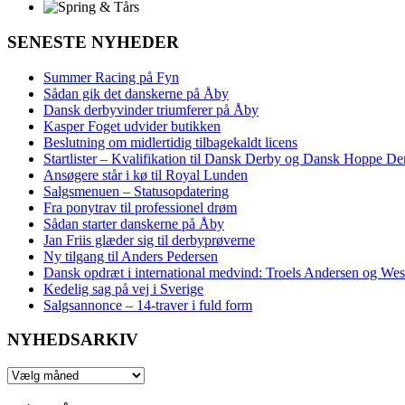
SENESTE NYHEDER
Summer Racing på Fyn
Sådan gik det danskerne på Åby
Dansk derbyvinder triumferer på Åby
Kasper Foget udvider butikken
Beslutning om midlertidig tilbagekaldt licens
Startlister – Kvalifikation til Dansk Derby og Dansk Hoppe De
Ansøgere står i kø til Royal Lunden
Salgsmenuen – Statusopdatering
Fra ponytrav til professionel drøm
Sådan starter danskerne på Åby
Jan Friis glæder sig til derbyprøverne
Ny tilgang til Anders Pedersen
Dansk opdræt i international medvind: Troels Andersen og We
Kedelig sag på vej i Sverige
Salgsannonce – 14‑traver i fuld form
NYHEDSARKIV
NYHEDSARKIV