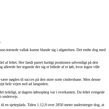
.
juse‑trænede vallak kunne blande sig i afgørelsen. Det endte dog med
el af feltet. Her fandt parret hurtigt positionen udvendigt på den
allerede her tegnede der sig et billede af et løb, hvor ingen ville
an være nøglen til succes på den store sorte cindersbane. Men denne
arpt hele vejen ned ad langsiden.
v det tydeligt, at dagens løbsoplæg var i overkanten. Da feltet svingede
øb undervejs.
til en sjetteplads. Tiden 1.12,9 over 2850 meter understreger dog, at