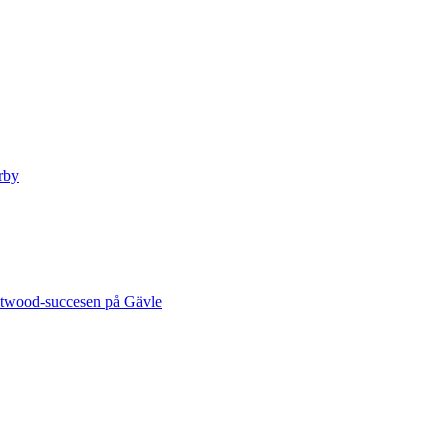
rby
stwood‑succesen på Gävle