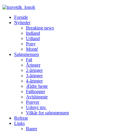
Forside
Nyheder
Breaking news
Indland
Udland
Pony
Monté
Salgsmenuen
Føl
Åringer
2-åringer
3-åringer
4-åringer
Ældre heste
Følhopper
Avlshingste
Ponyer
Udstyr mv.
Vilkår for salgsmenuen
Referat
Links
Baner