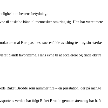
melighed om hestens betydning:
n evne til at skabe bånd til mennesker omkring sig. Han har været mere
oko er en af Europas mest succesfulde avlshingste – og sin stærke
været blandt favoritterne. Hans evne til at accelerere og finde ekstra
luttede Raket Brodde som nummer fire – en præstation, der på mange
travsportens verden har fulgt Raket Brodde gennem årene og har haft