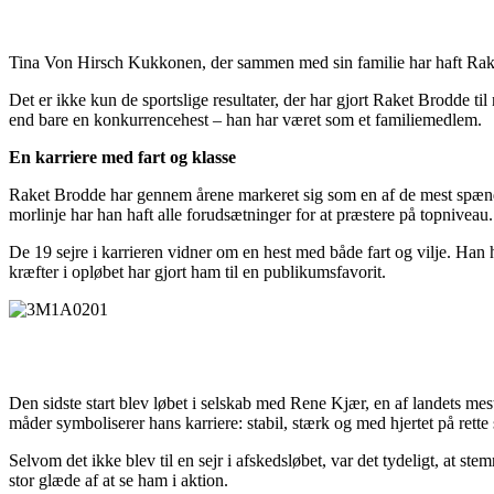
Tina Von Hirsch Kukkonen, der sammen med sin familie har haft Rake
Det er ikke kun de sportslige resultater, der har gjort Raket Brodde ti
end bare en konkurrencehest – han har været som et familiemedlem.
En karriere med fart og klasse
Raket Brodde har gennem årene markeret sig som en af de mest spænde
morlinje har han haft alle forudsætninger for at præstere på topniveau.
De 19 sejre i karrieren vidner om en hest med både fart og vilje. Han ha
kræfter i opløbet har gjort ham til en publikumsfavorit.
Den sidste start blev løbet i selskab med Rene Kjær, en af landets me
måder symboliserer hans karriere: stabil, stærk og med hjertet på rette 
Selvom det ikke blev til en sejr i afskedsløbet, var det tydeligt, at
stor glæde af at se ham i aktion.