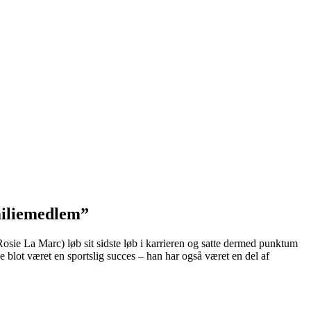
miliemedlem”
ie La Marc) løb sit sidste løb i karrieren og satte dermed punktum
ke blot været en sportslig succes – han har også været en del af