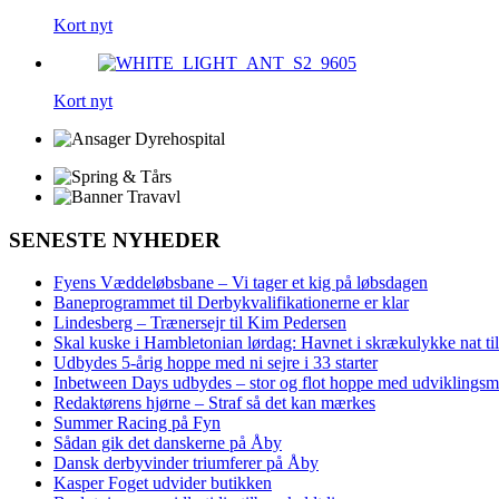
Kort nyt
Kort nyt
SENESTE NYHEDER
Fyens Væddeløbsbane – Vi tager et kig på løbsdagen
Baneprogrammet til Derbykvalifikationerne er klar
Lindesberg – Trænersejr til Kim Pedersen
Skal kuske i Hambletonian lørdag: Havnet i skrækulykke nat til
Udbydes 5‑årig hoppe med ni sejre i 33 starter
Inbetween Days udbydes – stor og flot hoppe med udviklingsm
Redaktørens hjørne – Straf så det kan mærkes
Summer Racing på Fyn
Sådan gik det danskerne på Åby
Dansk derbyvinder triumferer på Åby
Kasper Foget udvider butikken