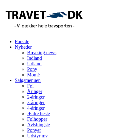
Forside
Nyheder
Breaking news
Indland
Udland
Pony
Monté
Salgsmenuen
Føl
Åringer
2-åringer
3-åringer
4-åringer
Ældre heste
Følhopper
Avlshingste
Ponyer
Udstyr mv.