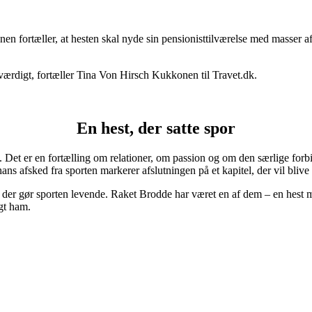
 fortæller, at hesten skal nyde sin pensionisttilværelse med masser af
 værdigt, fortæller Tina Von Hirsch Kukkonen til Travet.dk.
En hest, der satte spor
. Det er en fortælling om relationer, om passion og om den særlige for
ns afsked fra sporten markerer afslutningen på et kapitel, der vil bliv
er, der gør sporten levende. Raket Brodde har været en af dem – en hest 
lgt ham.