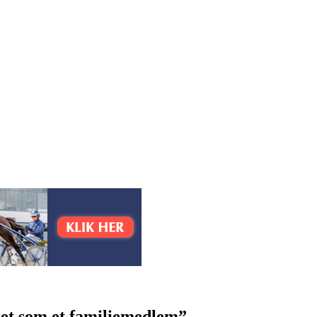
et som et familiemedlem”