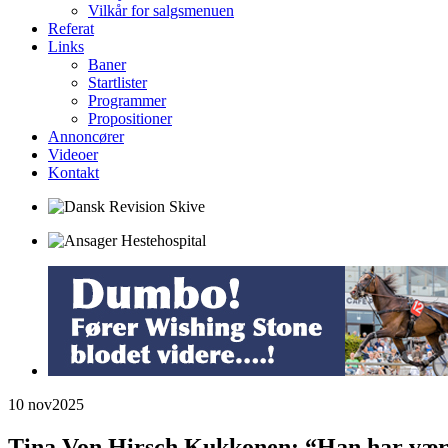
Vilkår for salgsmenuen
Referat
Links
Baner
Startlister
Programmer
Propositioner
Annoncører
Videoer
Kontakt
10 nov
2025
Tina Von Hirsch Kukkonen: “Han har vær