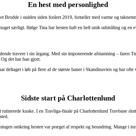
En hest med personlighed
t Brodde i stalden siden foråret 2019, fortæller med varme og taknem
l noget særligt. Ifølge Tina har hesten haft en helt unik udstråling og e
nde travere i sin årgang. Med sin imponerende afstamning – faren Tim
 Og det har han gjort.
r deltaget i løb på flere af de største baner i Skandinavien og har ofte 
Sidste start på Charlottenlund
st rutinerede kuske. I en Travliga-finale på Charlottenlund Travbane s
sted.
 stemningen omkring hesten var præget af respekt og beundring. Mange i 