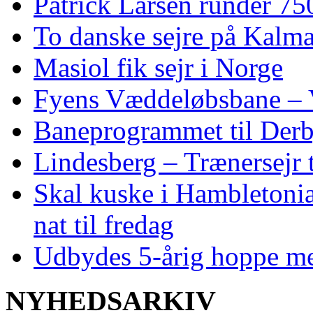
Patrick Larsen runder 75
To danske sejre på Kalma
Masiol fik sejr i Norge
Fyens Væddeløbsbane – V
Baneprogrammet til Derby
Lindesberg – Trænersejr 
Skal kuske i Hambletoni
nat til fredag
Udbydes 5‑årig hoppe med 
NYHEDSARKIV