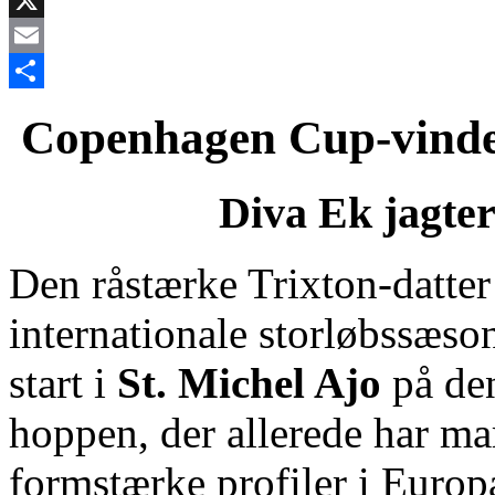
X
Email
Share
Copenhagen Cup‑vinder 
Diva Ek jagter
Den råstærke Trixton‑datte
internationale storløbssæson,
start i
St. Michel Ajo
på den
hoppen, der allerede har ma
formstærke profiler i Europ