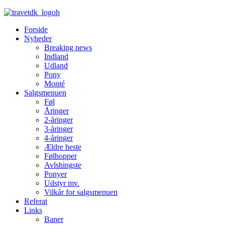
Forside
Nyheder
Breaking news
Indland
Udland
Pony
Monté
Salgsmenuen
Føl
Åringer
2-åringer
3-åringer
4-åringer
Ældre heste
Følhopper
Avlshingste
Ponyer
Udstyr mv.
Vilkår for salgsmenuen
Referat
Links
Baner