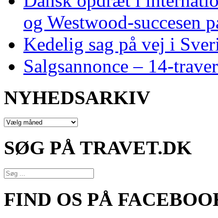
Dansk opdræt i internati
og Westwood‑succesen p
Kedelig sag på vej i Sver
Salgsannonce – 14‑traver
NYHEDSARKIV
NYHEDSARKIV
SØG PÅ TRAVET.DK
FIND OS PÅ FACEBOO