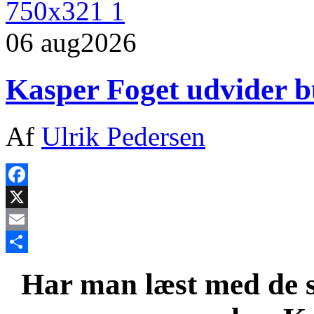
06 aug
2026
Kasper Foget udvider b
Af
Ulrik Pedersen
Facebook
X
Email
Share
Har man læst med de s