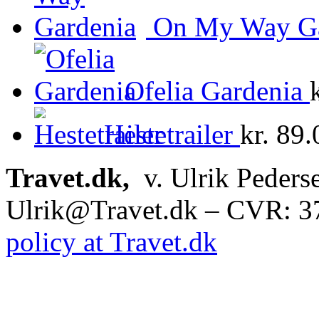
On My Way Ga
Ofelia Gardenia
Hestetrailer
kr.
89.
Travet.dk,
v. Ulrik Peders
Ulrik@Travet.dk – CVR: 
policy at Travet.dk