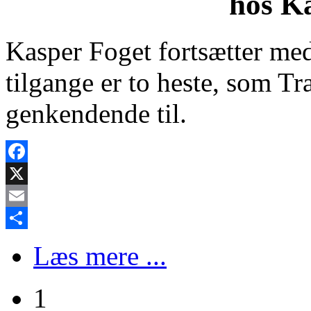
hos K
Kasper Foget fortsætter med 
tilgange er to heste, som Tr
genkendende til.
Facebook
X
Email
Share
Læs mere ...
1