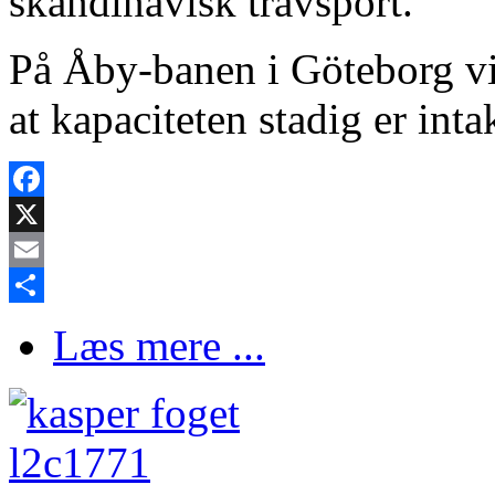
skandinavisk travsport.
På Åby-banen i Göteborg vis
at kapaciteten stadig er inta
Facebook
X
Email
Share
Læs mere ...