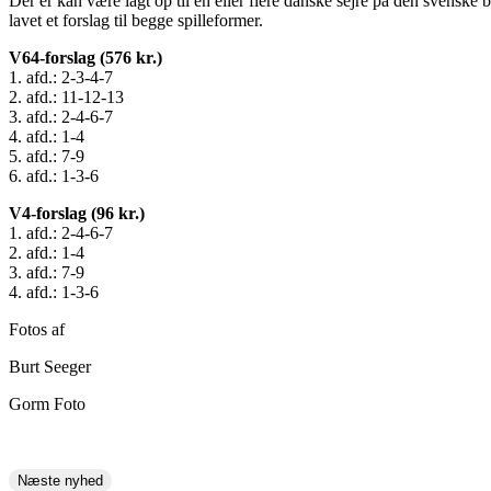
Der er kan være lagt op til en eller flere danske sejre på den svensk
lavet et forslag til begge spilleformer.
V64-forslag (576 kr.)
1. afd.: 2-3-4-7
2. afd.: 11-12-13
3. afd.: 2-4-6-7
4. afd.: 1-4
5. afd.: 7-9
6. afd.: 1-3-6
V4-forslag (96 kr.)
1. afd.: 2-4-6-7
2. afd.: 1-4
3. afd.: 7-9
4. afd.: 1-3-6
Fotos af
Burt Seeger
Gorm Foto
Næste nyhed