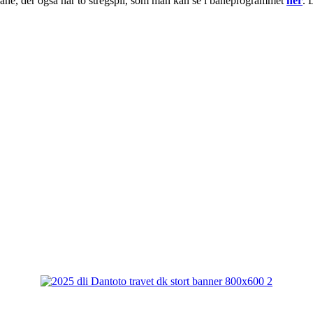
e bane, der også har to stregspil, som man kan se i baneprogrammet
her
. 