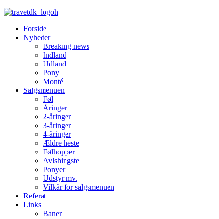
Forside
Nyheder
Breaking news
Indland
Udland
Pony
Monté
Salgsmenuen
Føl
Åringer
2-åringer
3-åringer
4-åringer
Ældre heste
Følhopper
Avlshingste
Ponyer
Udstyr mv.
Vilkår for salgsmenuen
Referat
Links
Baner