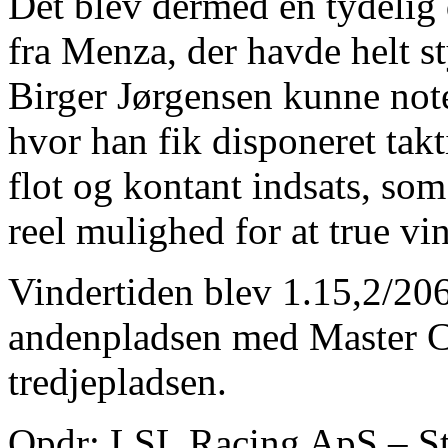
Det blev dermed en tydelig 
fra Menza, der havde helt sty
Birger Jørgensen kunne noter
hvor han fik disponeret tak
flot og kontant indsats, so
reel mulighed for at true vi
Vindertiden blev 1.15,2/20
andenpladsen med Master Ch
tredjepladsen.
Opdr: LSL Racing ApS – St