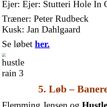
Ejer: Ejer: Stutteri Hole In
Træner: Peter Rudbeck
Kusk: Jan Dahlgaard
Se løbet
her.
5. Løb – Baner
Flemming Jensen og
Hustl