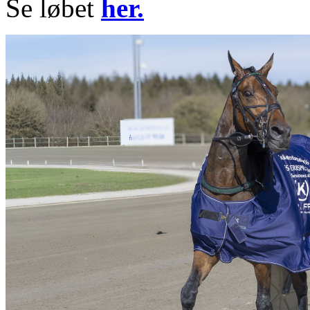
Se løbet
her.