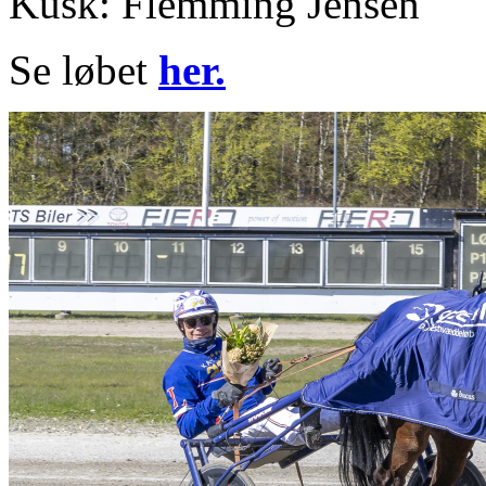
Kusk: Flemming Jensen
Se løbet
her.