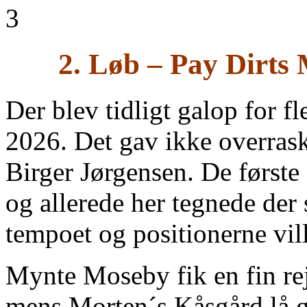
2. Løb – Pay Dirts
Der blev tidligt galop for f
2026. Det gav ikke overras
Birger Jørgensen. De første 
og allerede her tegnede der s
tempoet og positionerne vill
Mynte Moseby fik en fin rej
mens Morten´s Kåsgård lå god