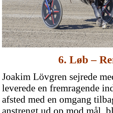
6. Løb – R
Joakim Lövgren sejrede m
leverede en fremragende ind
afsted med en omgang tilbag
anstrengt ud op mod mål, ble