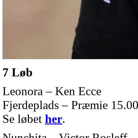
7 Løb
Leonora – Ken Ecce
Fjerdeplads – Præmie 15.00
Se løbet
her
.
Nunchita – Victor Rosleff