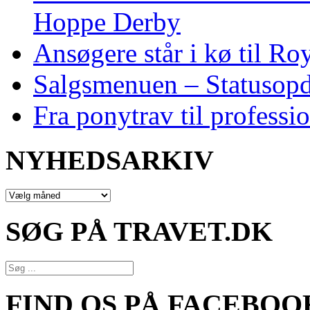
Hoppe Derby
Ansøgere står i kø til R
Salgsmenuen – Statusopd
Fra ponytrav til professi
NYHEDSARKIV
NYHEDSARKIV
SØG PÅ TRAVET.DK
FIND OS PÅ FACEBOO