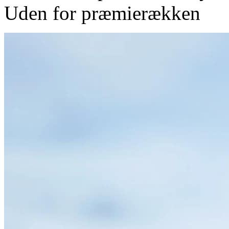
Uden for præmierækken