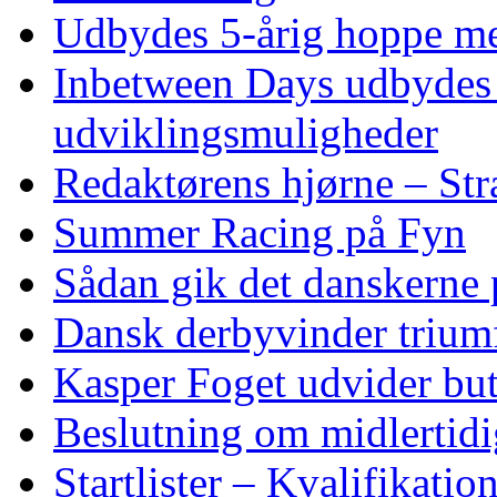
Udbydes 5‑årig hoppe med 
Inbetween Days udbydes 
udviklingsmuligheder
Redaktørens hjørne – Str
Summer Racing på Fyn
Sådan gik det danskerne
Dansk derbyvinder trium
Kasper Foget udvider bu
Beslutning om midlertidig
Startlister – Kvalifikati