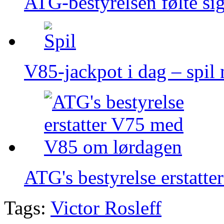
ATG-bestyrelsen følte sig
V85‑jackpot i dag – spil
ATG's bestyrelse erstat
Tags:
Victor Rosleff