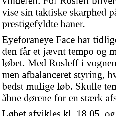
vinderen. For Rosleff bliver
vise sin taktiske skarphed 
prestigefyldte baner.
Eyeforaneye Face har tidliger
den får et jævnt tempo og mu
løbet. Med Rosleff i vognen
men afbalanceret styring, hv
bedst mulige løb. Skulle tem
åbne dørene for en stærk af
Løbet afvikles kl. 18.05, og