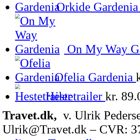
Orkide Gardenia
On My Way Ga
Ofelia Gardenia
Hestetrailer
kr.
89.
Travet.dk,
v. Ulrik Peders
Ulrik@Travet.dk – CVR: 