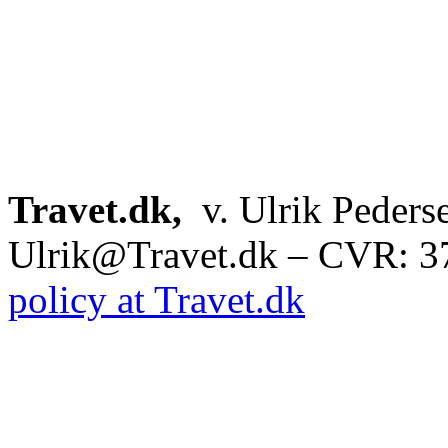
Travet.dk,
v. Ulrik Peders
Ulrik@Travet.dk – CVR: 
policy at Travet.dk