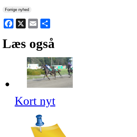
Forrige nyhed
Facebook
X
Email
Share
Læs også
Kort nyt