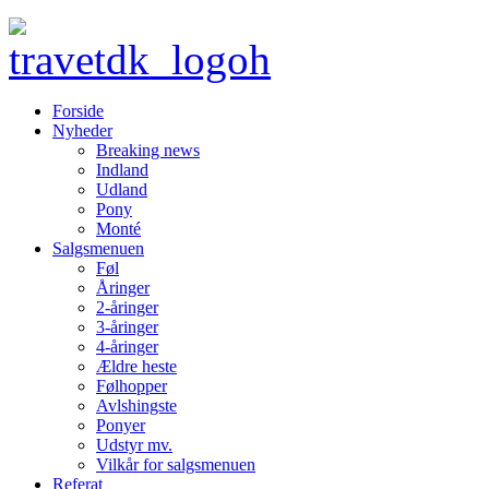
Forside
Nyheder
Breaking news
Indland
Udland
Pony
Monté
Salgsmenuen
Føl
Åringer
2-åringer
3-åringer
4-åringer
Ældre heste
Følhopper
Avlshingste
Ponyer
Udstyr mv.
Vilkår for salgsmenuen
Referat