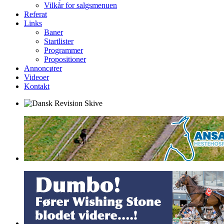
Vilkår for salgsmenuen
Referat
Links
Baner
Startlister
Programmer
Propositioner
Annoncører
Videoer
Kontakt