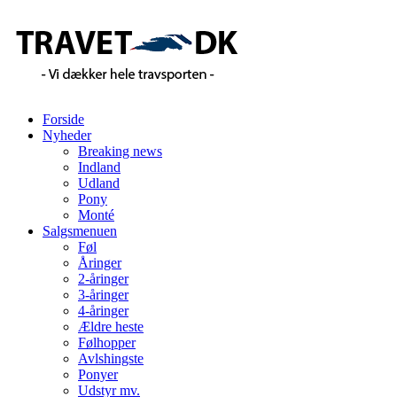
Forside
Nyheder
Breaking news
Indland
Udland
Pony
Monté
Salgsmenuen
Føl
Åringer
2-åringer
3-åringer
4-åringer
Ældre heste
Følhopper
Avlshingste
Ponyer
Udstyr mv.