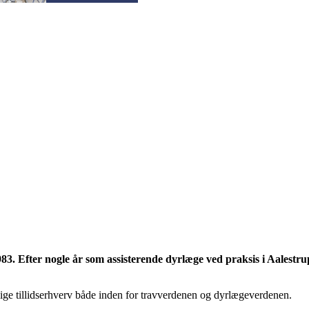
83. Efter nogle år som assisterende dyrlæge ved praksis i Aalestr
killige tillidserhverv både inden for travverdenen og dyrlægeverdenen.