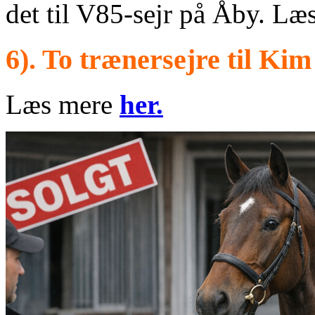
det til V85-sejr på Åby. L
6). To trænersejre til Ki
Læs mere
her.