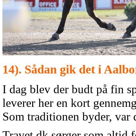
14).
Sådan gik det i Aalbo
I dag blev der budt på fin s
leverer her en kort gennemg
Som traditionen byder, var 
Travet.dk sørger som altid f