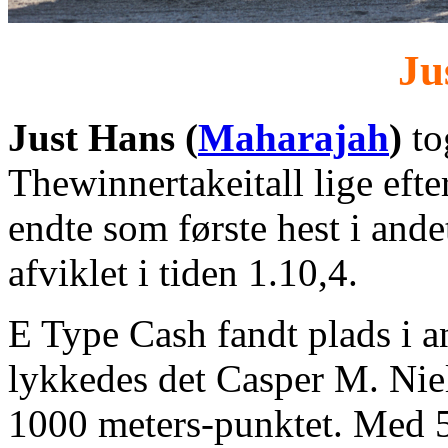
Ju
Just Hans (
Maharajah
)
to
Thewinnertakeitall lige eft
endte som første hest i ande
afviklet i tiden 1.10,4.
E Type Cash fandt plads i a
lykkedes det Casper M. Ni
1000 meters-punktet. Med 5