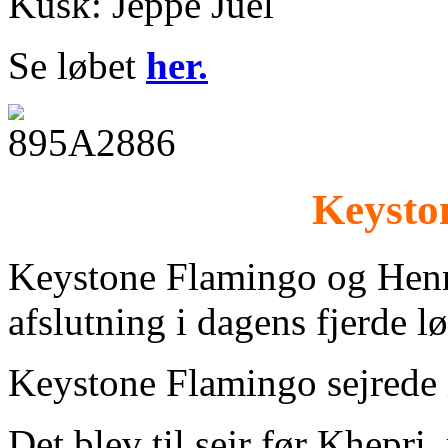
Kusk: Jeppe Juel
Se løbet
her.
Keysto
Keystone Flamingo og Henr
afslutning i dagens fjerde lø
Keystone Flamingo sejrede 
Det blev til sejr før Khepr