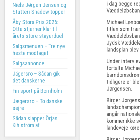
i dag begge r
Niels Jørgen Jensen og
Væddeløbsban
Stutteri Shadow topper
Åby Stora Pris 2026:
Michael Lønbor
Otte stjerner klar til
titlen som tr
årets store stayerduel
Væddeløbsbane
Jydsk Væddelø
Salgsmenuen – Tre nye
landsplan ble
heste modtaget
Under intervi
Salgsannonce
fortalte Micha
Jägersro – Sådan gik
barndomsdrøm 
det danskerne
tidligere er bl
Jørgensen.
Fin sport på Bornholm
Birger Jørgens
Jægersro – To danske
landschampiona
sejre
angår national
Sådan slapper Örjan
kommer ikke so
Kihlström af
landeveje køres
Birger Jørgens