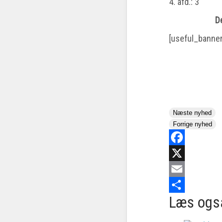
4. afd.: 3
D
[useful_banne
Næste nyhed
Forrige nyhed
Facebook
X
Email
Læs ogs
Share