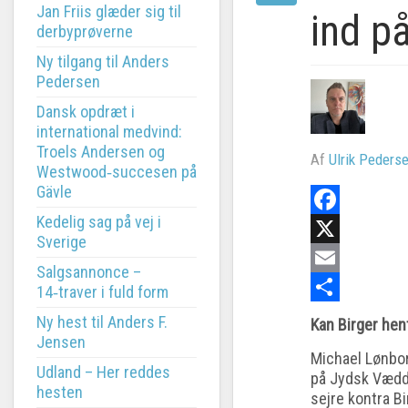
Jan Friis glæder sig til
ind p
derbyprøverne
Ny tilgang til Anders
Pedersen
Dansk opdræt i
international medvind:
Troels Andersen og
Af
Ulrik Peders
Westwood‑succesen på
Gävle
Kedelig sag på vej i
Facebook
Sverige
X
Salgsannonce –
Email
14‑traver i fuld form
Share
Ny hest til Anders F.
Kan Birger hen
Jensen
Michael Lønbor
Udland – Her reddes
på Jydsk Vædd
hesten
sejre kontra B