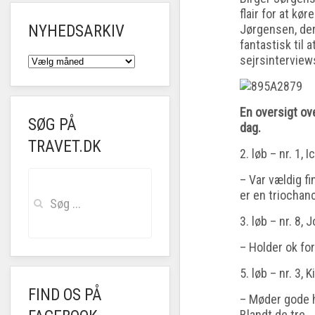
flair for at kør
NYHEDSARKIV
Jørgensen, der 
fantastisk til 
NYHEDSARKIV
sejrsinterview
En oversigt ov
SØG PÅ
dag.
TRAVET.DK
2. løb – nr. 1, 
– Var vældig fi
er en triochan
3. løb – nr. 8, J
– Holder ok fo
5. løb – nr. 3, Kil
FIND OS PÅ
– Møder gode h
Blandt de tre.