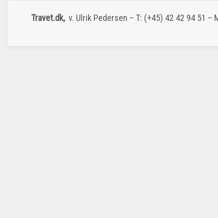
Travet.dk,
v. Ulrik Pedersen – T: (+45) 42 42 94 51 –