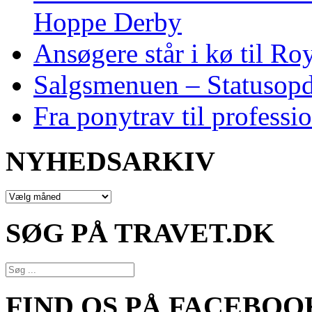
Hoppe Derby
Ansøgere står i kø til R
Salgsmenuen – Statusopd
Fra ponytrav til professi
NYHEDSARKIV
NYHEDSARKIV
SØG PÅ TRAVET.DK
FIND OS PÅ FACEBOO