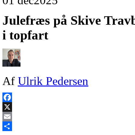
01 dec
2025
Julefræs på Skive Trav
i topfart
Af
Ulrik Pedersen
Facebook
X
Email