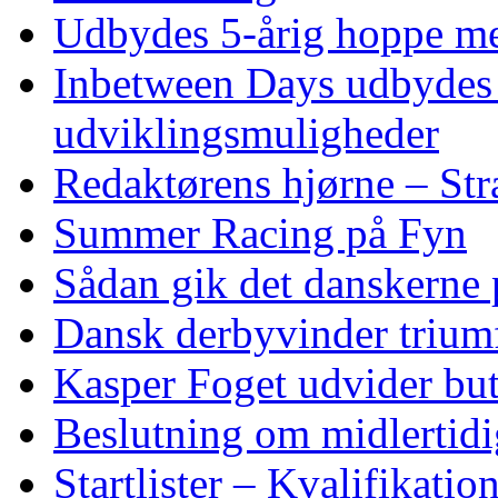
Udbydes 5‑årig hoppe med 
Inbetween Days udbydes 
udviklingsmuligheder
Redaktørens hjørne – Str
Summer Racing på Fyn
Sådan gik det danskerne
Dansk derbyvinder trium
Kasper Foget udvider bu
Beslutning om midlertidig
Startlister – Kvalifikati