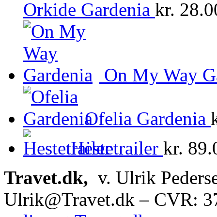
Orkide Gardenia
kr.
28.0
On My Way Ga
Ofelia Gardenia
Hestetrailer
kr.
89.
Travet.dk,
v. Ulrik Peders
Ulrik@Travet.dk – CVR: 