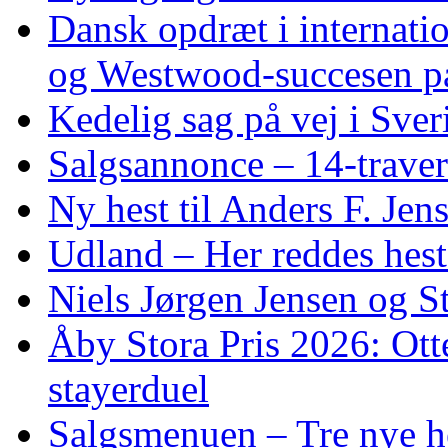
Dansk opdræt i internati
og Westwood‑succesen p
Kedelig sag på vej i Sver
Salgsannonce – 14‑traver
Ny hest til Anders F. Jen
Udland – Her reddes hes
Niels Jørgen Jensen og S
Åby Stora Pris 2026: Otte 
stayerduel
Salgsmenuen – Tre nye h