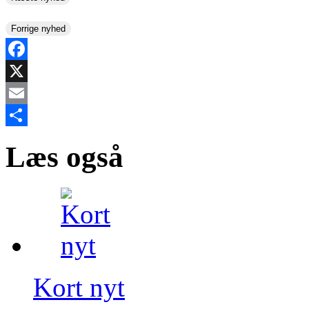
Forrige nyhed
Facebook
X
Email
Share
Læs også
Kort nyt