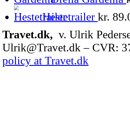
Hestetrailer
kr.
89.
Travet.dk,
v. Ulrik Peders
Ulrik@Travet.dk – CVR: 
policy at Travet.dk