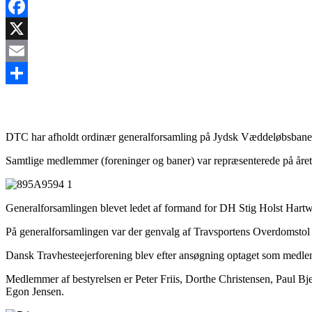
Facebook
X
Email
Share
DTC har afholdt ordinær generalforsamling på Jydsk Væddeløbsbane 
Samtlige medlemmer (foreninger og baner) var repræsenterede på året
Generalforsamlingen blevet ledet af formand for DH Stig Holst Hartw
På generalforsamlingen var der genvalg af Travsportens Overdomsto
Dansk Travhesteejerforening blev efter ansøgning optaget som medl
Medlemmer af bestyrelsen er Peter Friis, Dorthe Christensen, Paul B
Egon Jensen.