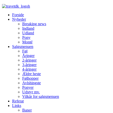
Forside
Nyheder
Breaking news
Indland
Udland
Pony
Monté
Salgsmenuen
Føl
Åringer
2-åringer
3-åringer
4-åringer
Ældre heste
Følhopper
Avlshingste
Ponyer
Udstyr mv.
Vilkår for salgsmenuen
Referat
Links
Baner