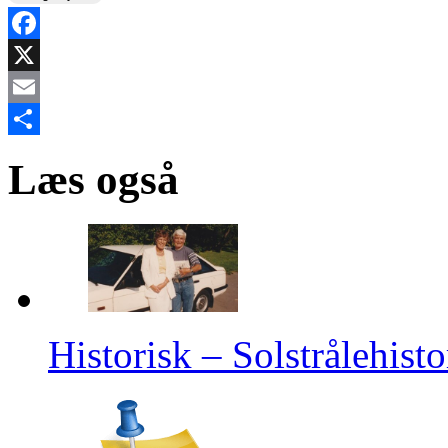
Facebook
X
Email
Share
Læs også
Historisk – Solstrålehisto