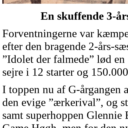
En skuffende 3-å
Forventningerne var kæmpeh
efter den bragende 2-års-sæs
”Idolet der falmede” lød en 
sejre i 12 starter og 150.000
I toppen nu af G-årgangen 
den evige ”ærkerival”, og s
samt superhoppen Glennie B
Game Høgh, men for den nye