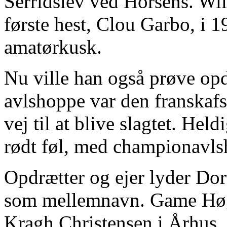
Serridslev ved Horsens. Wil
første hest, Clou Garbo, i 
amatørkusk.
Nu ville han også prøve opd
avlshoppe var den franskafs
vej til at blive slagtet. Heldi
rødt føl, med championavlsh
Opdrætter og ejer lyder Do
som mellemnavn. Game Høg
Kragh Christensen i Århus, 