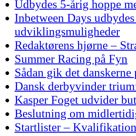
Udbydes 5‑årig hoppe med 
Inbetween Days udbydes 
udviklingsmuligheder
Redaktørens hjørne – Str
Summer Racing på Fyn
Sådan gik det danskerne
Dansk derbyvinder trium
Kasper Foget udvider bu
Beslutning om midlertidig
Startlister – Kvalifikati