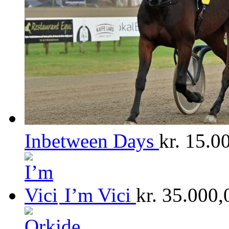
Inbetween Days
kr.
15.00
I’m Vici
kr.
35.000,