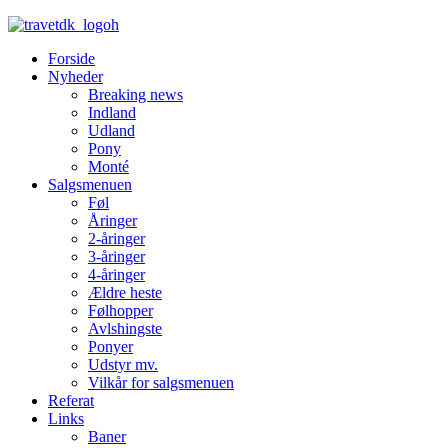
Forside
Nyheder
Breaking news
Indland
Udland
Pony
Monté
Salgsmenuen
Føl
Åringer
2-åringer
3-åringer
4-åringer
Ældre heste
Følhopper
Avlshingste
Ponyer
Udstyr mv.
Vilkår for salgsmenuen
Referat
Links
Baner