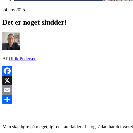
24 nov
2025
Det er noget sludder!
Af
Ulrik Pedersen
Facebook
X
Email
Share
Man skal høre på meget, før ens øre falder af – og sådan har det været 