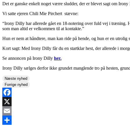
Det er ganske enkelt noget værre sludder, der er blevet sagt om Irony 
Vi satte ejeren Chili Mie Pirchert stævne:
“Irony Dilly har allerede gået en 18-notering over fuld vej i træning.
som man altid er velkommen til at kontakte.”
Hun er nem at håndtere, man kan ride på hende, og hun er en utrolig s
Kort sagt: Med Irony Dilly får du en startklar hest, der allerede i morge
Se annoncen på Irony Dilly
her.
Irony Dilly sælges derfor ikke grundet manglende tro på hesten, grunde
Næste nyhed
Forrige nyhed
Facebook
X
Email
Share