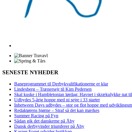
SENESTE NYHEDER
Baneprogrammet til Derbykvalifikationerne er klar
Lindesberg – Trænersejr til Kim Pedersen
Skal kuske i Hambletonian lørdag: Havnet i skrækulykke nat til
Udbydes 5‑årig hoppe med ni sejre i 33 starter
Inbetween Days udbydes – stor og flot hoppe med udviklingsm
Redaktørens hjørne – Straf så det kan mærkes
Summer Racing på Fyn
Sådan gik det danskerne på Åby
Dansk derbyvinder triumferer på Åby
Kasper Foget udvider butikken