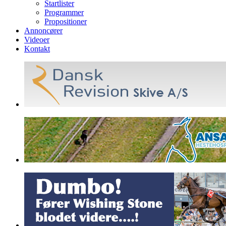
Startlister
Programmer
Propositioner
Annoncører
Videoer
Kontakt