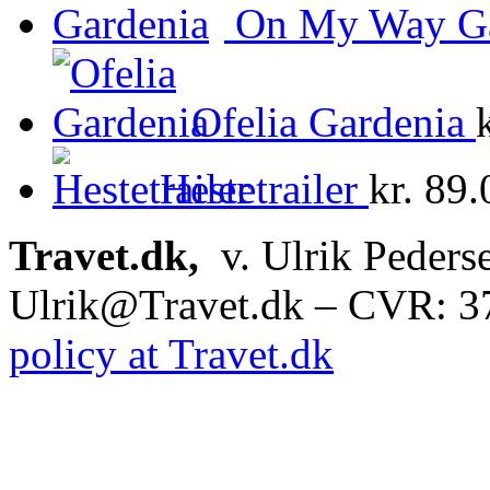
On My Way Ga
Ofelia Gardenia
Hestetrailer
kr.
89.
Travet.dk,
v. Ulrik Peders
Ulrik@Travet.dk – CVR: 
policy at Travet.dk