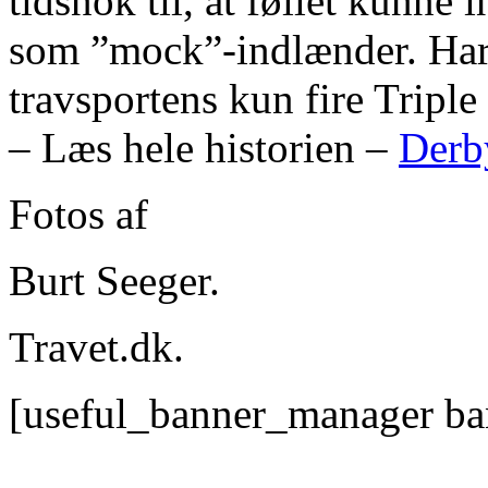
tidsnok til, at føllet kunne 
som ”mock”-indlænder. Harri
travsportens kun fire Tripl
– Læs hele historien –
Derb
Fotos af
Burt Seeger.
Travet.dk.
[useful_banner_manager ba